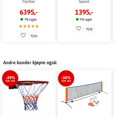
Flyttbar
Splash
6395,-
1395,-
På lager
På lager
Kjøp
Kjøp
Andre kunder kjøpte også:
-39%
-30%
TOM. 30/9
TOM. 30/9