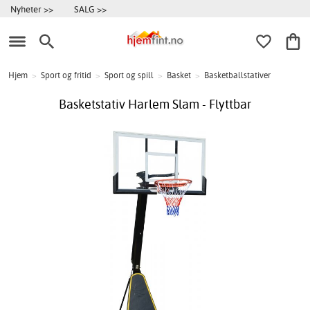
Nyheter >>
SALG >>
Hjem
>
Sport og fritid
>
Sport og spill
>
Basket
>
Basketballstativer
Basketstativ Harlem Slam - Flyttbar