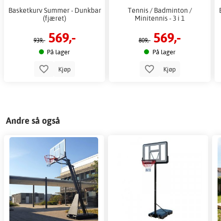
Basketkurv Summer - Dunkbar
Tennis / Badminton /
(fjæret)
Minitennis - 3 i 1
569,-
569,-
939,-
809,-
På lager
På lager
Kjøp
Kjøp
Andre så også