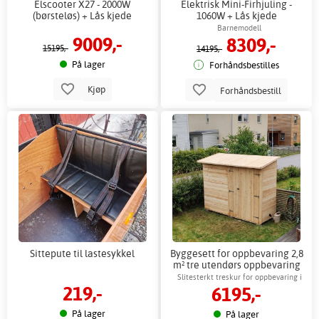
Elscooter X27 - 2000W
Elektrisk Mini-Firhjuling -
(børsteløs) + Lås kjede
1060W + Lås kjede
Barnemodell
9009,-
8309,-
15195,-
14195,-
På lager
Forhåndsbestilles
Kjøp
Forhåndsbestill
Sittepute til lastesykkel
Byggesett for oppbevaring 2,8
m² tre utendørs oppbevaring
til hage
Slitesterkt treskur for oppbevaring i
219,-
6195,-
hagen
På lager
På lager