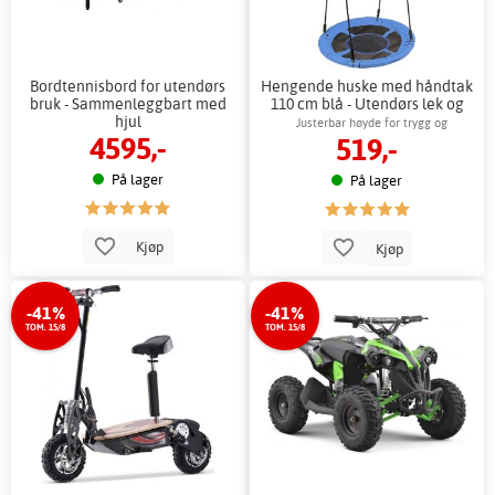
Bordtennisbord for utendørs
Hengende huske med håndtak
bruk - Sammenleggbart med
110 cm blå - Utendørs lek og
hjul
barn
Justerbar høyde for trygg og
4595,-
519,-
komfortabel utendørslek
På lager
På lager
Kjøp
Kjøp
-41%
-41%
TOM. 15/8
TOM. 15/8