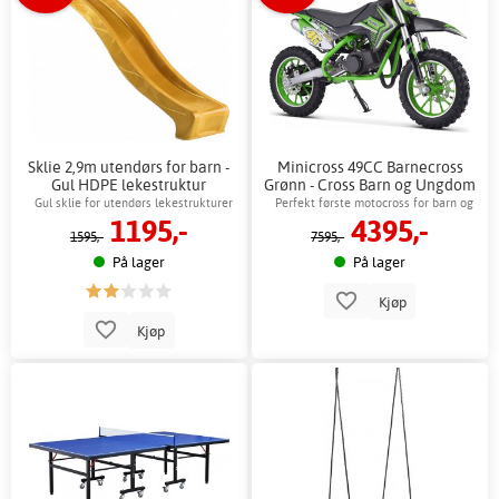
Sklie 2,9m utendørs for barn -
Minicross 49CC Barnecross
Gul HDPE lekestruktur
Grønn - Cross Barn og Ungdom
+ Lås kjede
Gul sklie for utendørs lekestrukturer
Perfekt første motocross for barn og
1195,-
4395,-
unge
1595,-
7595,-
På lager
På lager
Kjøp
Kjøp