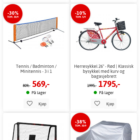
-30%
-10%
TOM. 30/9
TOM. 5/9
Tennis / Badminton /
Herresykkel 26" - Rød | Klassisk
Minitennis - 3 i 1
bysykkel med kurv og
bagasjebrett
569,-
1795,-
809,-
1995,-
På lager
På lager
Kjøp
Kjøp
-38%
TOM. 30/9