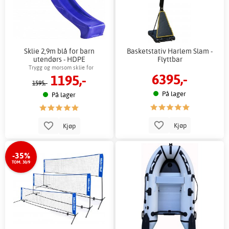
Sklie 2,9m blå for barn
Basketstativ Harlem Slam -
utendørs - HDPE
Flyttbar
Trygg og morsom sklie for
6395,-
1195,-
lekestrukturer
1595,-
På lager
På lager
Kjøp
Kjøp
-35%
TOM. 30/9