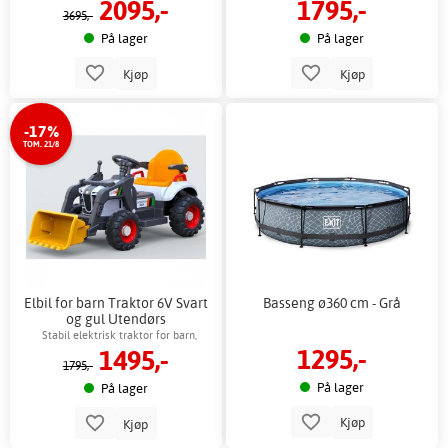
2095,-
1795,-
3695,-
På lager
På lager
Kjøp
Kjøp
-17%
TOM. 21/8
Elbil for barn Traktor 6V Svart
Basseng ø360 cm - Grå
og gul Utendørs
Stabil elektrisk traktor for barn,
1295,-
1495,-
innendørs og utendørs lek
1795,-
På lager
På lager
Kjøp
Kjøp