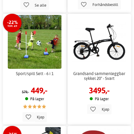
Forhåndsbestill
Se alle
-22%
TOM. 4/9
Sport/spill Sett - 6 i 1
Grandsand sammenleggbar
sykkel 20" - Svart
449,-
3495,-
579,-
På lager
På lager
Kjøp
Kjøp