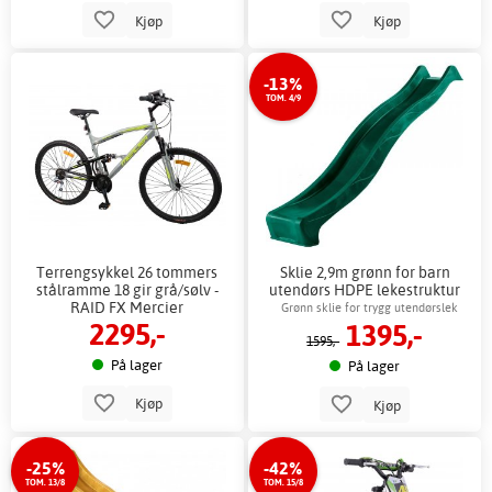
Kjøp
Kjøp
-13%
TOM. 4/9
Terrengsykkel 26 tommers
Sklie 2,9m grønn for barn
stålramme 18 gir grå/sølv -
utendørs HDPE lekestruktur
RAID FX Mercier
Grønn sklie for trygg utendørslek
2295,-
1395,-
1595,-
På lager
På lager
Kjøp
Kjøp
-25%
-42%
TOM. 13/8
TOM. 15/8