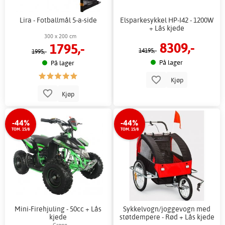
Lira - Fotballmål 5-a-side
Elsparkesykkel HP-I42 - 1200W
+ Lås kjede
300 x 200 cm
8309,-
1795,-
14195,-
1995,-
På lager
På lager
Kjøp
Kjøp
-44%
-44%
TOM. 15/8
TOM. 15/8
Mini-Firehjuling - 50cc + Lås
Sykkelvogn/joggevogn med
kjede
støtdempere - Rød + Lås kjede