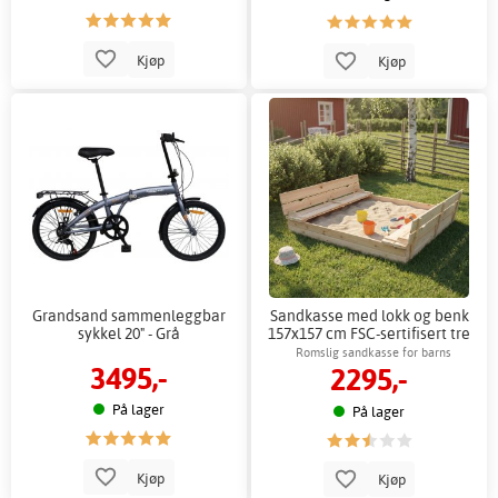
Kjøp
Kjøp
Grandsand sammenleggbar
Sandkasse med lokk og benk
sykkel 20" - Grå
157x157 cm FSC-sertifisert tre
Romslig sandkasse for barns
3495,-
2295,-
utendørslek
På lager
På lager
Kjøp
Kjøp