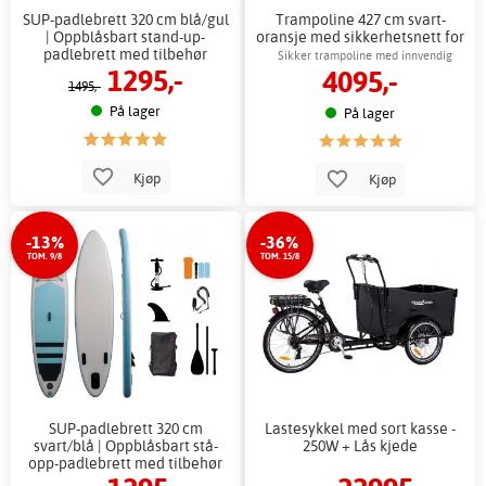
SUP-padlebrett 320 cm blå/gul
Trampoline 427 cm svart-
| Oppblåsbart stand-up-
oransje med sikkerhetsnett for
padlebrett med tilbehør
barn
Sikker trampoline med innvendig
1295,-
4095,-
sikkerhetsnett
1495,-
På lager
På lager
Kjøp
Kjøp
-13%
-36%
TOM. 9/8
TOM. 15/8
SUP-padlebrett 320 cm
Lastesykkel med sort kasse -
svart/blå | Oppblåsbart stå-
250W + Lås kjede
opp-padlebrett med tilbehør