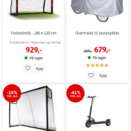
Fotballmål - 180 x 120 cm
Overtrekk til lastesykkel
Fotballmål for fellesskap og trening
679,-
929,-
1095,-
På lager
På lager
Kjøp
Kjøp
-10%
-41%
TOM. 20/8
TOM. 15/8