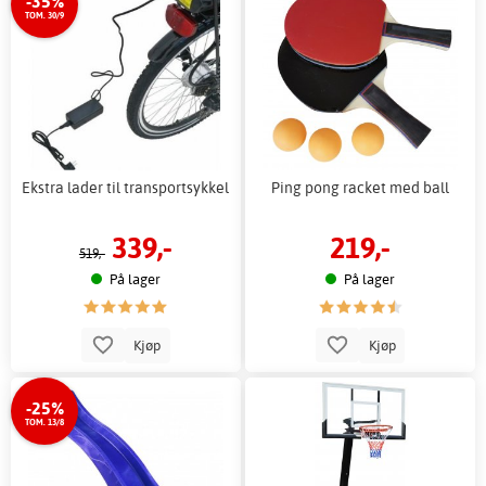
-35%
TOM. 30/9
Ekstra lader til transportsykkel
Ping pong racket med ball
339,-
219,-
519,-
På lager
På lager
Kjøp
Kjøp
-25%
TOM. 13/8