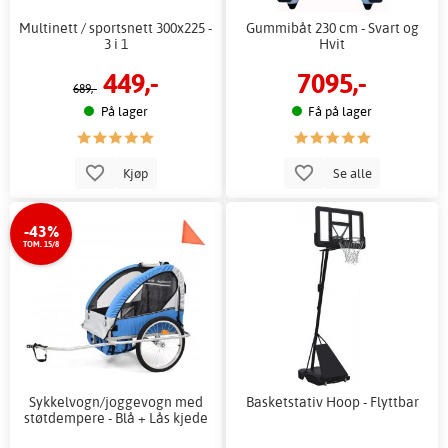
Multinett / sportsnett 300x225 -
Gummibåt 230 cm - Svart og
3 i 1
Hvit
449,-
7095,-
689,-
På lager
Få på lager
Kjøp
Se alle
-43%
TOM. 15/8
Sykkelvogn/joggevogn med
Basketstativ Hoop - Flyttbar
støtdempere - Blå + Lås kjede