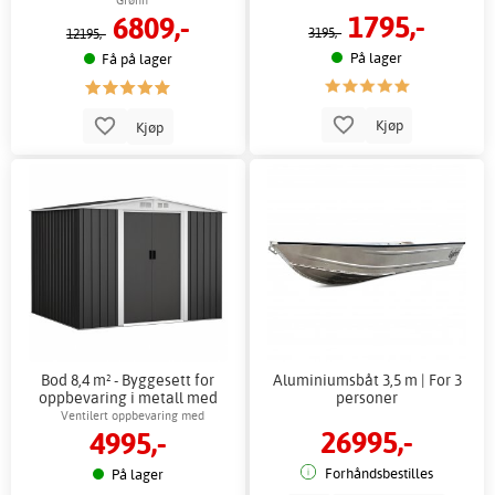
Grønn
1795,-
6809,-
3195,-
12195,-
På lager
Få på lager
Kjøp
Kjøp
Bod 8,4 m² - Byggesett for
Aluminiumsbåt 3,5 m | For 3
oppbevaring i metall med
personer
skyvedører
Ventilert oppbevaring med
26995,-
4995,-
metallfundament
Forhåndsbestilles
På lager