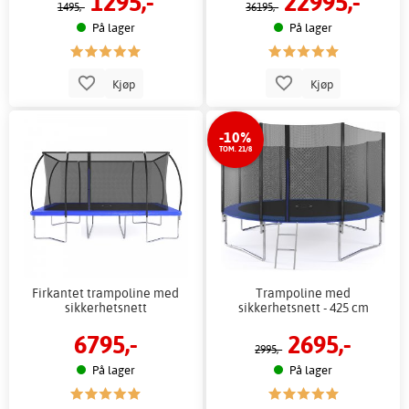
1295,-
22995,-
1495,-
36195,-
På lager
På lager
Kjøp
Kjøp
-10%
TOM. 21/8
Firkantet trampoline med
Trampoline med
sikkerhetsnett
sikkerhetsnett - 425 cm
6795,-
2695,-
2995,-
På lager
På lager