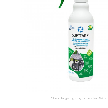
Bilde av Rengjøringsspray for utemøbler 500 ml