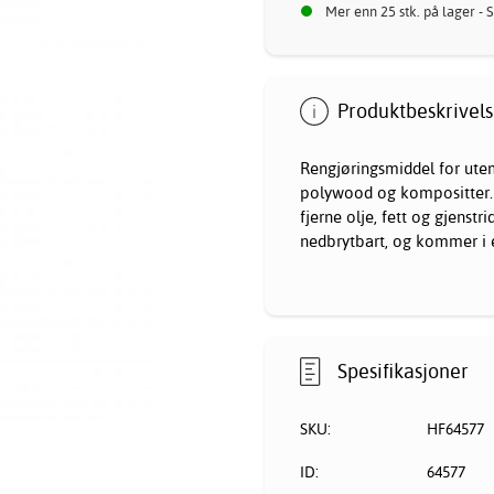
Mer enn 25 stk. på lager -
Produktbeskrivels
Rengjøringsmiddel for utem
polywood og kompositter. M
fjerne olje, fett og gjenst
nedbrytbart, og kommer i en
Spesifikasjoner
SKU:
HF64577
ID:
64577