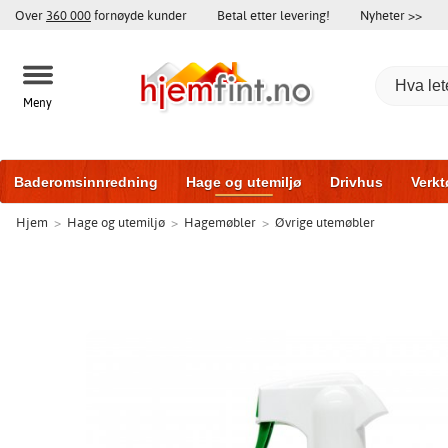
Over
360 000
fornøyde kunder
Betal etter levering!
Nyheter >>
Meny
Baderomsinnredning
Hage og utemiljø
Drivhus
Verkt
Hjem
>
Hage og utemiljø
>
Hagemøbler
>
Øvrige utemøbler
Baderomsmøbler
Hjem og innredning
Treningsutstyr