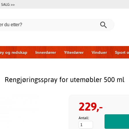
SALG >>
øy og redskap
Innerdører
Ytterdører
Vinduer
Sport o
Garasjeporter
Bil og garasje
Hus og bygg
Oppbevarin
Rengjøringsspray for utemøbler 500 ml
229,-
Antall: