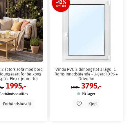
-42%
TOM. 15/8
 2-seters sofa med bord
Vindu PVC Sidehengslet 3-lags - 1-
loungesett for balkong
Rams Innadslående - U-verdi 0,96 +
spö + Flekkfjerner for
Drivreim
1995,-
3795,-
møbler
5,-
6499,-
Forhåndsbestilles
På lager
Forhåndsbestill
Kjøp