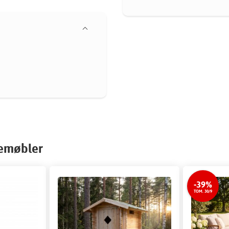
temøbler
-39%
TOM. 30/9