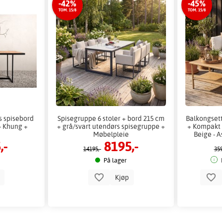
-42%
-45%
TOM. 15/8
TOM. 15/8
s spisebord
Spisegruppe 6 stoler + bord 215 cm
Balkongsett
- Khung +
+ grå/svart utendørs spisegruppe +
+ Kompakt 
Møbelpleie
Beige - A
,-
8195,-
14195,-
359
På lager
p
Kjøp