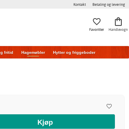
Kontakt
Betaling og levering
Favoritter
Handlevogn
g fritid
Hagemøbler
Hytter og friggeboder
g
Skyvedører