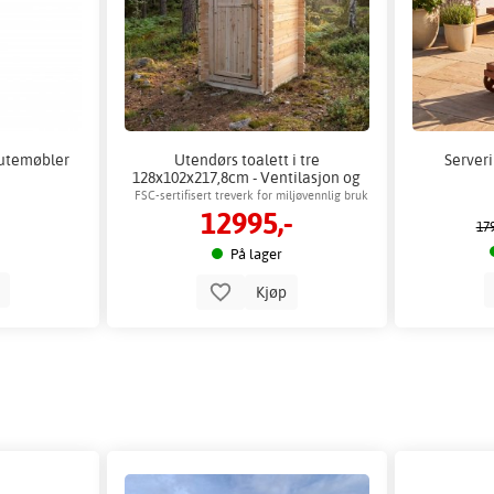
 utemøbler
Utendørs toalett i tre
Server
128x102x217,8cm - Ventilasjon og
værbestandig tak
FSC-sertifisert treverk for miljøvennlig bruk
12995,-
179
På lager
p
Kjøp