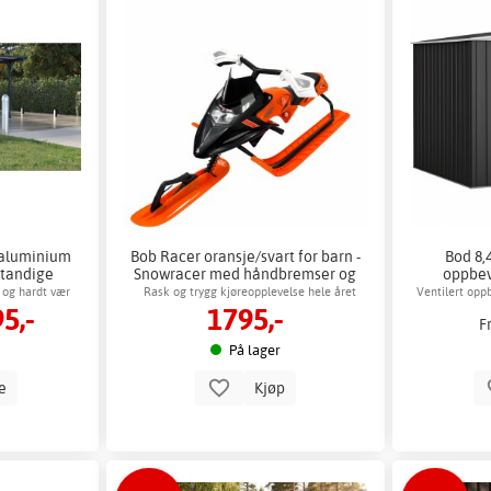
i aluminium
Bob Racer oransje/svart for barn -
Bod 8,
standige
Snowracer med håndbremser og
oppbev
justerbart sete
 og hardt vær
Rask og trygg kjøreopplevelse hele året
Ventilert op
5,-
1795,-
F
På lager
le
Kjøp