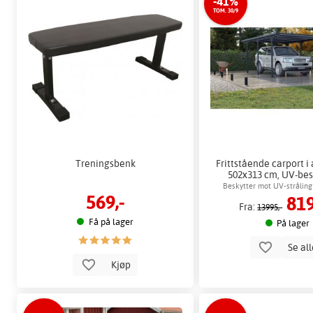
-41%
TOM. 30/9
Treningsbenk
Frittstående carport 
502x313 cm, UV-be
paneler
Beskytter mot UV-stråling
569,-
819
Fra:
13995,-
Få på lager
På lager
Se al
Kjøp