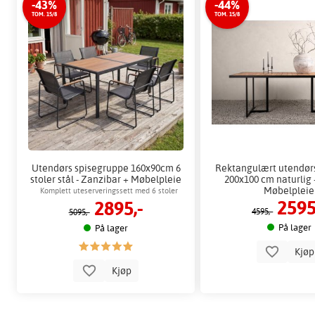
-43%
-44%
TOM. 15/8
TOM. 15/8
Utendørs spisegruppe 160x90cm 6
Rektangulært utendør
stoler stål - Zanzibar + Møbelpleie
200x100 cm naturlig 
Møbelpleie
Komplett uteserveringssett med 6 stoler
2595
2895,-
4595,-
5095,-
På lager
På lager
Kjø
Kjøp