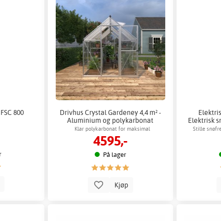
 FSC 800
Drivhus Crystal Gardeney 4,4 m² -
Elektri
Aluminium og polykarbonat
Elektrisk s
Klar polykarbonat for maksimal
Stille snøf
4595,-
lysgjennomgang
r
På lager
p
Kjøp