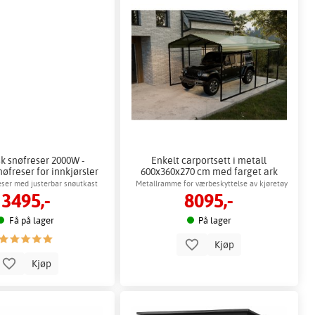
sk snøfreser 2000W -
Enkelt carportsett i metall
nøfreser for innkjørsler
600x360x270 cm med farget ark
og gangveier
reser med justerbar snøutkast
Metallramme for værbeskyttelse av kjøretøy
3495,-
8095,-
Få på lager
På lager
Kjøp
Kjøp