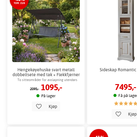
TOM. 15/8
Hengekøyehuske svart metall
Sideskap Romantic
dobbeltsete med tak + Flekkfjerner
for møbler
To sitteområder for avslapning utendørs
7495,-
1095,-
2095,-
Få på lage
På lager
Kjøp
Kjø