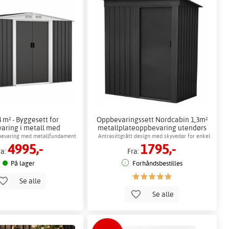
4 m² - Byggesett for
Oppbevaringssett Nordcabin 1,3m²
aring i metall med
metallplateoppbevaring utendørs
skyvedører
oppbevaring
pbevaring med metallfundament
Antrasittgrått design med skyvedør for enkel
4995,-
1795,-
tilgang
ra:
Fra:
På lager
Forhåndsbestilles
Se alle
Se alle