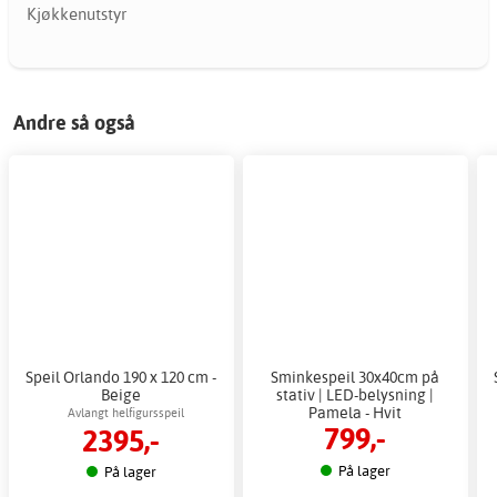
Kjøkkenutstyr
Andre så også
Speil Orlando 190 x 120 cm -
Sminkespeil 30x40cm på
Beige
stativ | LED-belysning |
Pamela - Hvit
Avlangt helfigursspeil
799,-
2395,-
På lager
På lager