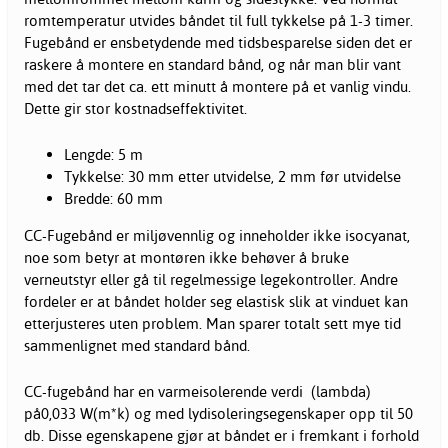
romtemperatur utvides båndet til full tykkelse på 1-3 timer.
Fugebånd er ensbetydende med tidsbesparelse siden det er
raskere å montere en standard bånd, og når man blir vant
med det tar det ca. ett minutt å montere på et vanlig vindu.
Dette gir stor kostnadseffektivitet.
Lengde: 5 m
Tykkelse: 30 mm etter utvidelse, 2 mm før utvidelse
Bredde: 60 mm
CC-Fugebånd er miljøvennlig og inneholder ikke isocyanat,
noe som betyr at montøren ikke behøver å bruke
verneutstyr eller gå til regelmessige legekontroller. Andre
fordeler er at båndet holder seg elastisk slik at vinduet kan
etterjusteres uten problem. Man sparer totalt sett mye tid
sammenlignet med standard bånd.
CC-fugebånd har en varmeisolerende verdi (lambda)
på0,033 W(m*k) og med lydisoleringsegenskaper opp til 50
db. Disse egenskapene gjør at båndet er i fremkant i forhold