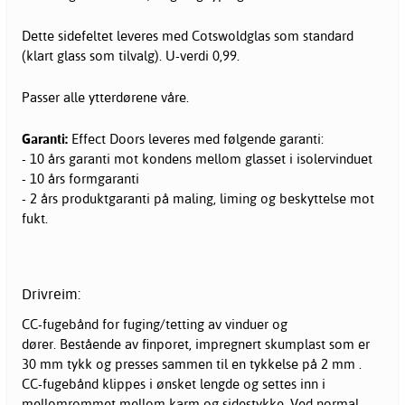
Dette sidefeltet leveres med Cotswoldglas som standard
(klart glass som tilvalg). U-verdi 0,99.
Passer alle ytterdørene våre.
Garanti:
Effect Doors leveres med følgende garanti:
- 10 års garanti mot kondens mellom glasset i isolervinduet
- 10 års formgaranti
- 2 års produktgaranti på maling, liming og beskyttelse mot
fukt.
Drivreim:
CC-fugebånd for fuging/tetting av vinduer og
dører
. Bestående av finporet, impregnert skumplast som er
30 mm tykk og presses sammen til en tykkelse på 2 mm .
CC-fugebånd klippes i ønsket lengde og settes inn i
mellomrommet mellom karm og sidestykke. Ved normal