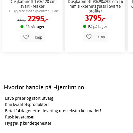
Dusjkabinett 190x120 cm
Dusjkabinett 90x90x200 cm | 6
svart - Maker
mm sikkerhetsglass | Svarte
profiler
Dusjhjørne med skyvedører - Klart
3795,-
2295,-
glass
3895,-
Få på lager
Få på lager
Kjøp
Kjøp
Hvorfor handle på Hjemfint.no
Lave priser og stort utvalg
Kun kvalitetsprodukter!
Betal 14 dager etter levering uten ekstra kostnader!
Rask leveranse!
Hyggelig kundetjeneste!