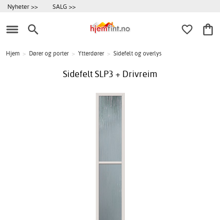
Nyheter >>
SALG >>
Hjem
>
Dører og porter
>
Ytterdører
>
Sidefelt og overlys
Sidefelt SLP3 + Drivreim