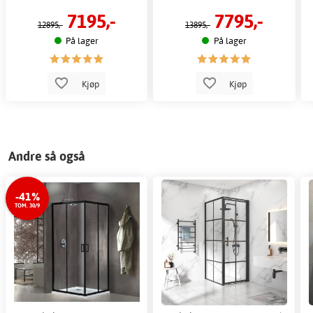
7195,-
7795,-
12895,-
13895,-
På lager
På lager
Kjøp
Kjøp
Andre så også
-41%
TOM. 30/9