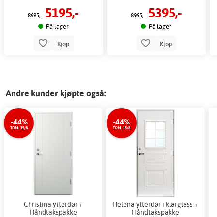
5195,-
5395,-
8695,-
8995,-
På lager
På lager
Kjøp
Kjøp
Andre kunder kjøpte også:
-44%
-44%
TOM. 15/8
TOM. 15/8
Christina ytterdør +
Helena ytterdør i klarglass +
Håndtakspakke
Håndtakspakke