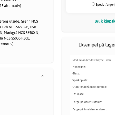
Spesialfarge (
5 alternativ)
Bruk kjøpsk
rens utside, Grønn NCS
, Grå NCS S6502-B, Hvit
-N, Mørkgrå NCS S6500-N,
lå NCS S5030-R80B,
ternativ)
Eksempel på lager
Modulmål (bredd x høyde i dm):
Hengsling:
Glass:
Sparkeplate:
Utad/innadgående dørblad:
Låskasse:
Farge på dørens utside:
Farge på innsiden av døren: