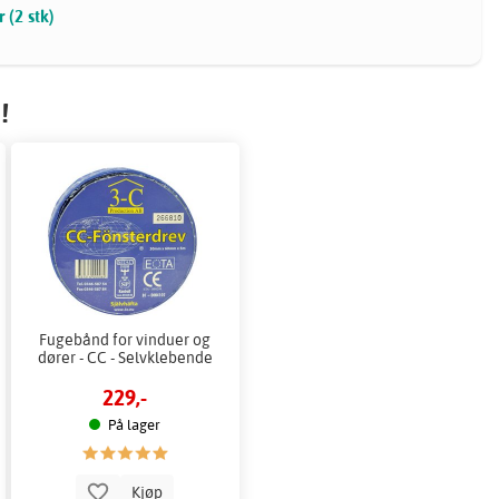
r (2 stk)
!
Fugebånd for vinduer og
dører - CC - Selvklebende
229,-
På lager
Kjøp