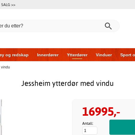
SALG >>
øy og redskap
Innerdører
Ytterdører
Vinduer
Sport o
 vindu
Garasjeporter
Bil og garasje
Hus og bygg
Oppbevarin
Jessheim ytterdør med vindu
16995,-
Antall: