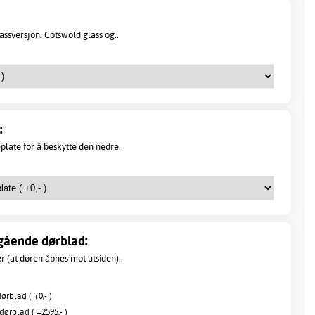
ssversjon. Cotswold glass og..
:
eplate for å beskytte den nedre..
gående dørblad:
 (at døren åpnes mot utsiden)..
rblad ( +0,- )
ørblad ( +2595,- )