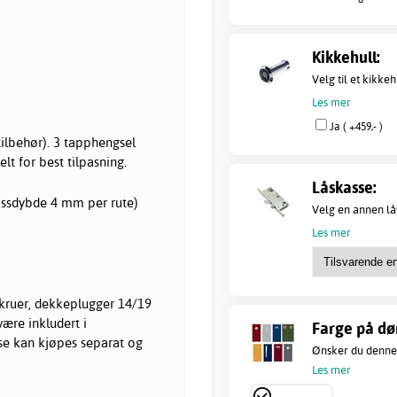
Kikkehull:
Velg til et kikke
Les mer
Ja ( +459,- )
tilbehør). 3 tapphengsel
t for best tilpasning.
Låskasse:
lassdybde 4 mm per rute)
Velg en annen lå
Les mer
kruer, dekkeplugger 14/19
være inkludert i
Farge på dør
se kan kjøpes separat og
Ønsker du denne 
Les mer