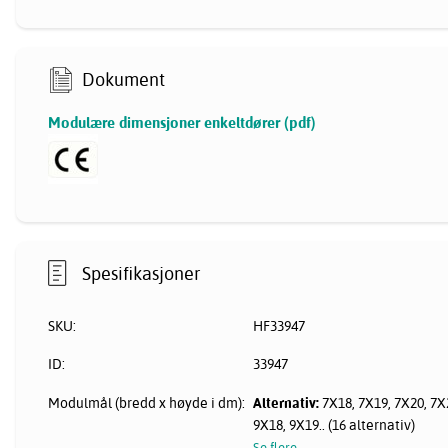
Dokument
Modulære dimensjoner enkeltdører (pdf)
Spesifikasjoner
SKU:
HF33947
ID:
33947
Modulmål (bredd x høyde i dm):
Alternativ:
7X18, 7X19, 7X20, 7X2
9X18, 9X19.. (16 alternativ)
Se flere