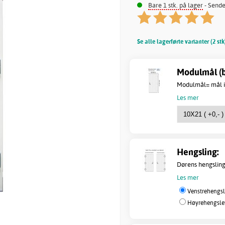
Bare 1 stk. på lager
- Sende
Se alle lagerførte varianter (2 stk
Modulmål (b
Modulmål= mål i 
Les mer
Hengsling:
Dørens hengsling
Les mer
Venstrehengsle
Høyrehengslet 