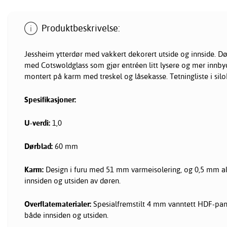
Produktbeskrivelse:
Jessheim ytterdør med vakkert dekorert utside og innside. Dø
med Cotswoldglass som gjør entréen litt lysere og mer innby
montert på karm med treskel og låsekasse. Tetningliste i sil
Spesifikasjoner:
U-verdi:
1,0
Dørblad:
60 mm
Karm:
Design i furu med 51 mm varmeisolering, og 0,5 mm 
innsiden og utsiden av døren.
Overflatematerialer:
Spesialfremstilt 4 mm vanntett HDF-pane
både innsiden og utsiden.