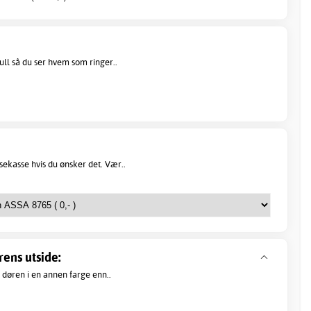
hull så du ser hvem som ringer..
sekasse hvis du ønsker det. Vær..
ens utside:
døren i en annen farge enn..