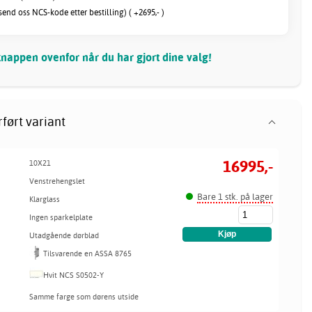
send oss NCS-kode etter bestilling) ( +2695,- )
nappen ovenfor når du har gjort dine valg!
ført variant
16995,-
10X21
Venstrehengslet
Bare 1 stk. på lager
Klarglass
Ingen sparkelplate
Utadgående dørblad
Tilsvarende en ASSA 8765
Hvit NCS S0502-Y
Samme farge som dørens utside