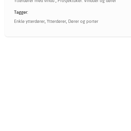
Ytterdører med vindu
,
Prosjektuker: Vinduer og dører
Tagger:
Enkle ytterdører
,
Ytterdører
,
Dører og porter