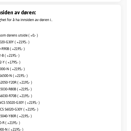
nsiden av døren:
het for å ha innsiden av døren i..
om dørens utside ( +0,- )
20-G30Y ( +2195,- )
R90B ( +2195,- )
B ( +2195,- )
-Y ( +1795,- )
00-N ( +2195,- )
6500-N ( +2195,- )
2050-Y20R ( +2195,- )
5030-R80B ( +2195,- )
6030-R70B ( +2195,- )
S S5020-G30Y ( +2195,- )
S S6020-G30Y ( +2195,- )
5040-Y80R ( +2195,- )
R ( +2195,- )
00-N ( +2195,- )