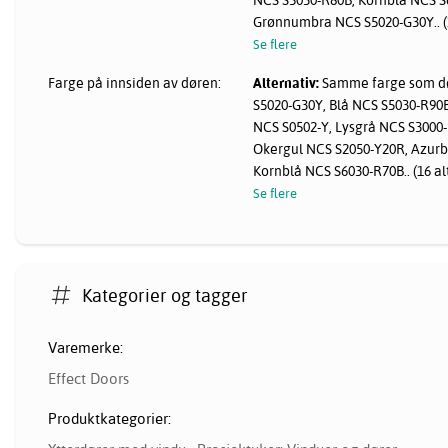
Grønnumbra NCS S5020-G30Y.. (1
Se flere
Farge på innsiden av døren:
Alternativ:
Samme farge som dø
S5020-G30Y, Blå NCS S5030-R90B
NCS S0502-Y, Lysgrå NCS S3000
Okergul NCS S2050-Y20R, Azurb
Kornblå NCS S6030-R70B.. (16 al
Se flere
Kategorier og tagger
Varemerke:
Effect Doors
Produktkategorier: