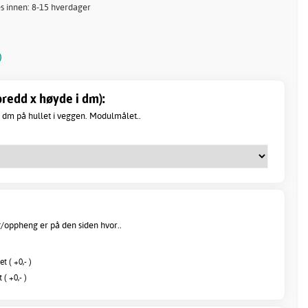
s innen: 8-15 hverdager
)
redd x høyde i dm):
dm på hullet i veggen. Modulmålet..
/oppheng er på den siden hvor..
t ( +0,- )
( +0,- )