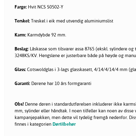
Farge:
Hvit NCS S0502-Y
Terskel:
Treskel i eik med utvendig aluminiumslist
Karm:
Karmdybde 92 mm.
Beslag:
Låskasse som tilsvarer assa 8765 (ekskl. sylindere og 
3248KS/KV. Hengslene er justerbare både på høyde og manuel
Glass:
Cotswoldglas i 3-lags glasskasett, 4/14/4/14/4 mm (g
Garanti:
Dørene har 10 års formgaranti
Obs!
Denne døren i standardutførelsen inkluderer ikke karms
mm, sylinder eller håndtak. I noen tilfeller kan noen av disse 
kampanjepakken, men dette vil tydelig fremgå nedenfor. Dis
finnes i kategorien
Dørtilbehør