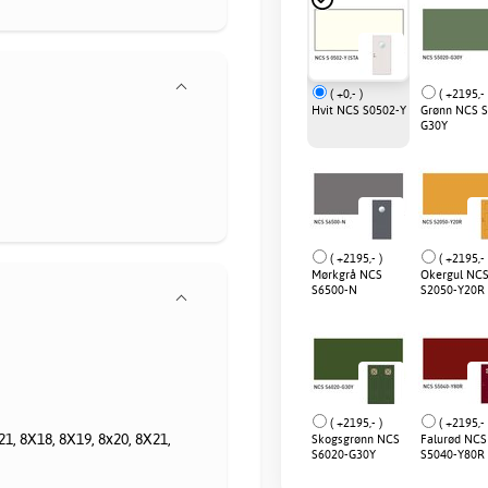
( +0,- )
( +2195,- 
Hvit NCS S0502-Y
Grønn NCS S
G30Y
( +2195,- )
( +2195,- 
Mørkgrå NCS
Okergul NC
S6500-N
S2050-Y20R
( +2195,- )
( +2195,- 
1, 8X18, 8X19, 8x20, 8X21,
Skogsgrønn NCS
Falurød NCS
S6020-G30Y
S5040-Y80R