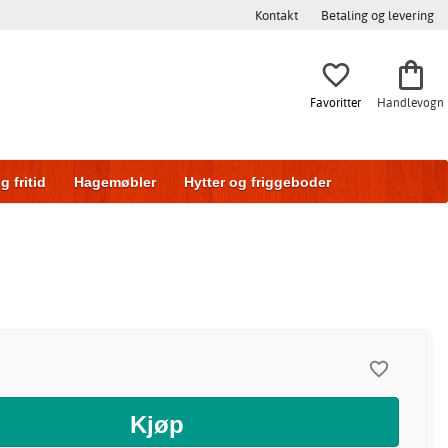
Kontakt
Betaling og levering
Favoritter
Handlevogn
g fritid
Hagemøbler
Hytter og friggeboder
g
Skyvedører