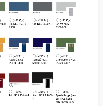
)
( +2195,- )
( +2195,- )
( +2195,- )
5020-
Blå NCS S5030-
Grå NCS S6502-B
Lysgrå NCS
R90B
S3000-N
)
( +2195,- )
( +2195,- )
( +2195,- )
S
Azurblå NCS
Kornblå NCS
Grønnumbra NCS
S5030-R80B
S6030-R70B
S5020-G30Y
)
( +2195,- )
( +2195,- )
( +2695,- )
Röd NCS S5040-R
Svart NCS S 9000-
Spesialfarge (send
N
oss NCS-kode
etter bestilling)