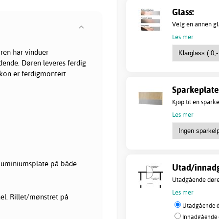
Glass:
Velg en annen gla
Les mer
ren har vinduer
dende. Døren leveres ferdig
okon er ferdigmontert.
Sparkeplate
Kjøp til en spark
Les mer
aluminiumsplate på både
Utad/innad
Utadgående dører
Les mer
l. Rillet/mønstret på
Utadgående dø
Innadgående d