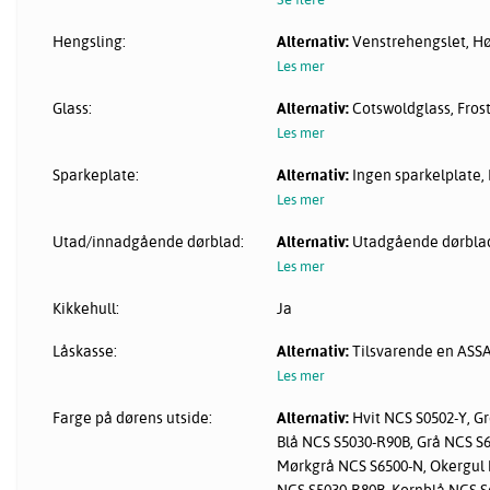
Hengsling:
Alternativ:
Venstrehengslet, H
Les mer
Glass:
Alternativ:
Cotswoldglass, Frost
Les mer
Sparkeplate:
Alternativ:
Ingen sparkelplate, R
Les mer
Utad/innadgående dørblad:
Alternativ:
Utadgående dørblad
Les mer
Kikkehull:
Ja
Låskasse:
Alternativ:
Tilsvarende en ASSA
Les mer
Farge på dørens utside:
Alternativ:
Hvit NCS S0502-Y, G
Blå NCS S5030-R90B, Grå NCS S6
Mørkgrå NCS S6500-N, Okergul 
NCS S5030-R80B, Kornblå NCS S