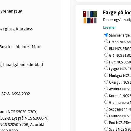
øyrehengslet
Farge på in
Det er også mulig
Les mer
et glass, Klarglass
Samme farge s
Grønn NCS S50
ustfri stålplate - Matt
Blå NCS S5030-
Grå NCS S6502-
Hvit NCS S0502
, Innadgående dørblad
Lysgrå NCS S30
Mørkgrå NCS S
Okergul NCS S
Azurblå NCS S
 8765, ASSA 2002
Kornblå NCS S
Grønnumbra NC
Skogsgrønn NC
rønn NCS S5020-G30Y,
Falurød NCS S
502-B, Lysgrå NCS S3000-N,
Rød NCS S5040-
NCS S2050-Y20R, Azurblå
Svart NCS S 90
6030-R70B,