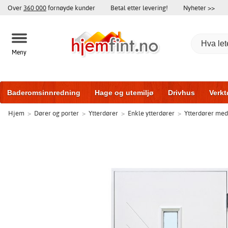
Over
360 000
fornøyde kunder
Betal etter levering!
Nyheter >>
Meny
Baderomsinnredning
Hage og utemiljø
Drivhus
Verkt
Hjem
>
Dører og porter
>
Ytterdører
>
Enkle ytterdører
>
Ytterdører med
Baderomsmøbler
Hjem og innredning
Treningsutstyr