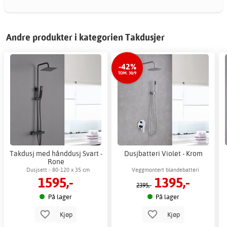
Andre produkter i kategorien Takdusjer
-42%
TOM. 30/9
Takdusj med hånddusj Svart -
Dusjbatteri Violet - Krom
Rone
Dusjsett - 80-120 x 35 cm
Veggmontert blandebatteri
1595,-
1395,-
2395,-
På lager
På lager
Kjøp
Kjøp