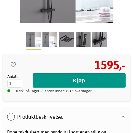
1595,-
Antall:
10 stk. på lager - Sendes innen: 8-15 hverdager
Produktbeskrivelse:
Rone takdusjsett med hånddusj i sort er en stilig og