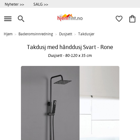
Nyheter >>
SALG >>
Hjem
>
Baderomsinnredning
>
Dusjsett
>
Takdusjer
Takdusj med hånddusj Svart - Rone
Dusjsett - 80-120 x 35 cm