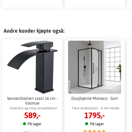
Andre kunder kjøpte også:
Servantbatteri svart 16 cm -
Dusjhjørne Monaco - Sort
Valmue
Slitesterk og stilig servantbatteri
Flere dimensjoner - 6 mm herdet
589,-
1795,-
glass
På lager
På lager