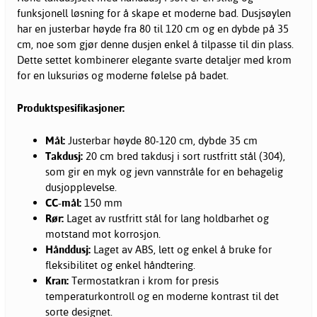
funksjonell løsning for å skape et moderne bad. Dusjsøylen
har en justerbar høyde fra 80 til 120 cm og en dybde på 35
cm, noe som gjør denne dusjen enkel å tilpasse til din plass.
Dette settet kombinerer elegante svarte detaljer med krom
for en luksuriøs og moderne følelse på badet.
Produktspesifikasjoner:
Mål:
Justerbar høyde 80-120 cm, dybde 35 cm
Takdusj:
20 cm bred
takdusj
i sort rustfritt stål (304),
som gir en myk og jevn vannstråle for en behagelig
dusjopplevelse.
CC-mål:
150 mm
Rør:
Laget av rustfritt stål for lang holdbarhet og
motstand mot korrosjon.
Hånddusj:
Laget av ABS, lett og enkel å bruke for
fleksibilitet og enkel håndtering.
Kran:
Termostatkran i krom for presis
temperaturkontroll og en moderne kontrast til det
sorte designet.