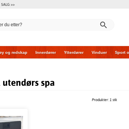
SALG >>
øy og redskap
Innerdører
Ytterdører
Vinduer
Sport o
Garasjeporter
Bil og garasje
Hus og bygg
Oppbevarin
l utendørs spa
Produkter: 1 stk