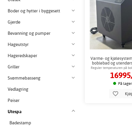
Boder og hytter i byggesett
Gjerde
Bevanning og pumper
Hageutstyr
Hageredskaper
Varme- og kjølesystem
boblebad og utendørs
Griller
Reguler temperaturen på bo
16995,
Svømmebasseng
På lager
Vedlagring
Kjø
Peiser
Utespa
Badestamp