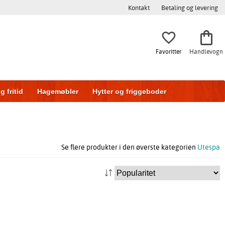
Kontakt
Betaling og levering
Favoritter
Handlevogn
g fritid
Hagemøbler
Hytter og friggeboder
g
Skyvedører
Se flere produkter i den øverste kategorien
Utespa