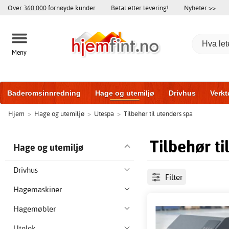
Over
360 000
fornøyde kunder
Betal etter levering!
Nyheter >>
Meny
Baderomsinnredning
Hage og utemiljø
Drivhus
Verkt
Hjem
>
Hage og utemiljø
>
Utespa
>
Tilbehør til utendørs spa
Baderomsmøbler
Hjem og innredning
Treningsutstyr
Tilbehør ti
Hage og utemiljø
Drivhus
Filter
Hagemaskiner
Hagemøbler
Utelek