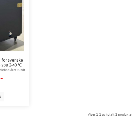
 for svenske
 spa 2-40 °C
blebad året rundt
-
p
Viser
1-1
av totalt
1
produkter