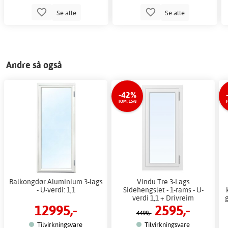
Se alle
Se alle
Andre så også
-42%
TOM. 15/8
T
Balkongdør Aluminium 3-lags
Vindu Tre 3-Lags
- U-verdi: 1,1
Sidehengslet - 1-rams - U-
verdi 1,1 + Drivreim
g
12995,-
2595,-
4499,-
Tilvirkningsvare
Tilvirkningsvare