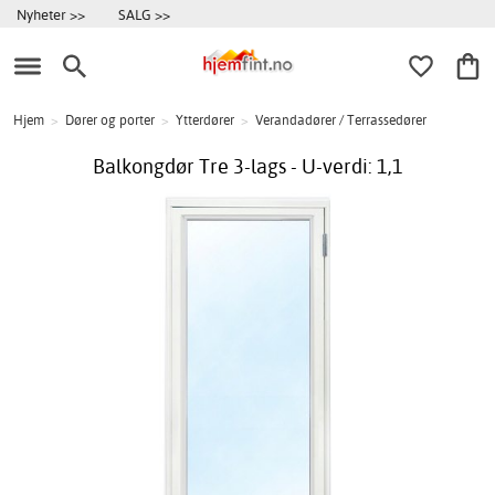
Nyheter >>
SALG >>
Hjem
>
Dører og porter
>
Ytterdører
>
Verandadører / Terrassedører
Balkongdør Tre 3-lags - U-verdi: 1,1