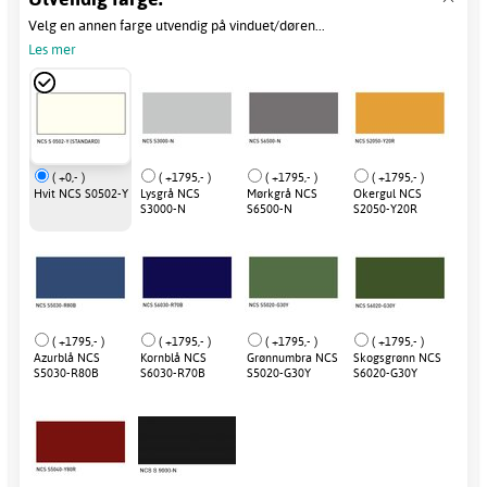
Velg en annen farge utvendig på vinduet/døren...
Les mer
( +0,- )
( +1795,- )
( +1795,- )
( +1795,- )
Hvit NCS S0502-Y
Lysgrå NCS
Mørkgrå NCS
Okergul NCS
S3000-N
S6500-N
S2050-Y20R
( +1795,- )
( +1795,- )
( +1795,- )
( +1795,- )
Azurblå NCS
Kornblå NCS
Grønnumbra NCS
Skogsgrønn NCS
S5030-R80B
S6030-R70B
S5020-G30Y
S6020-G30Y