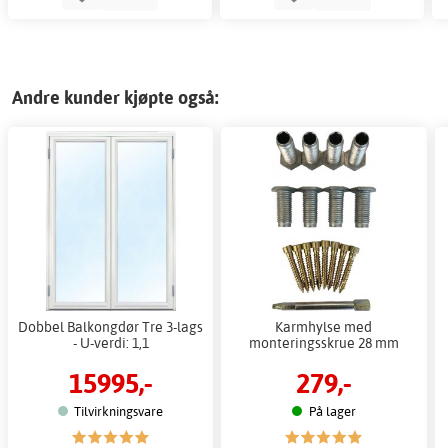
Andre kunder kjøpte også:
Dobbel Balkongdør Tre 3-lags
Karmhylse med
- U-verdi: 1,1
monteringsskrue 28 mm
15995,-
279,-
Tilvirkningsvare
På lager