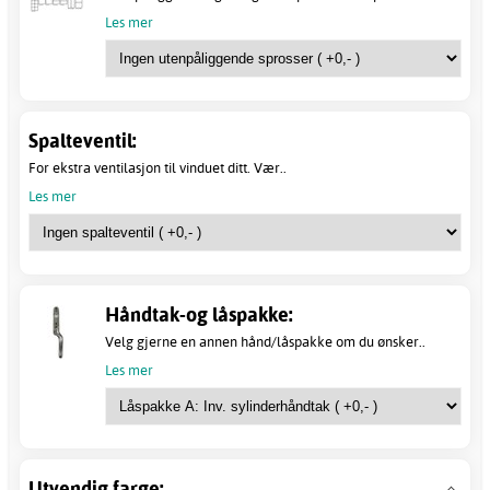
Les mer
Spalteventil:
For ekstra ventilasjon til vinduet ditt. Vær..
Les mer
Håndtak-og låspakke:
Velg gjerne en annen hånd/låspakke om du ønsker..
Les mer
Utvendig farge: