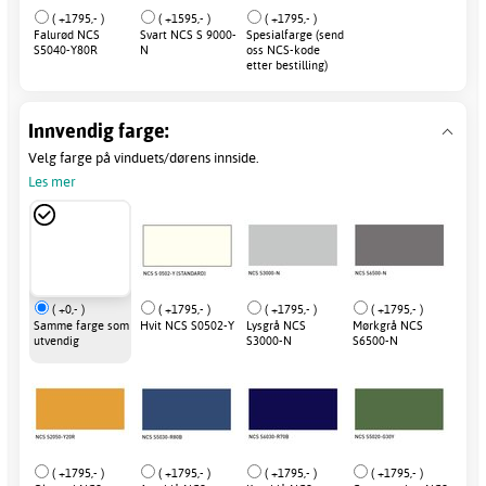
( +1795,- )
( +1595,- )
( +1795,- )
Falurød NCS
Svart NCS S 9000-
Spesialfarge (send
S5040-Y80R
N
oss NCS-kode
etter bestilling)
Innvendig farge:
Velg farge på vinduets/dørens innside.
Les mer
( +0,- )
( +1795,- )
( +1795,- )
( +1795,- )
Samme farge som
Hvit NCS S0502-Y
Lysgrå NCS
Mørkgrå NCS
utvendig
S3000-N
S6500-N
( +1795,- )
( +1795,- )
( +1795,- )
( +1795,- )