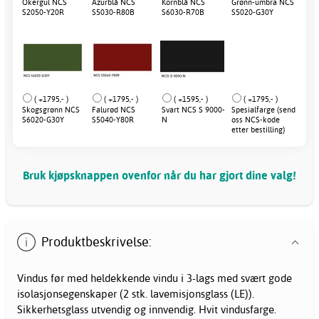
Okergul NCS
Azurblå NCS
Kornblå NCS
Grønn-umbra NCS
S2050-Y20R
S5030-R80B
S6030-R70B
S5020-G30Y
( +1795,- )
( +1795,- )
( +1595,- )
( +1795,- )
Skogsgrønn NCS
Falurød NCS
Svart NCS S 9000-
Spesialfarge (send
S6020-G30Y
S5040-Y80R
N
oss NCS-kode
etter bestilling)
Bruk kjøpsknappen ovenfor når du har gjort dine valg!
Produktbeskrivelse:
Vindus før med heldekkende
vindu
i 3-lags med svært gode
isolasjonsegenskaper (2 stk. lavemisjonsglass (LE)).
Sikkerhetsglass utvendig og innvendig. Hvit vindusfarge.