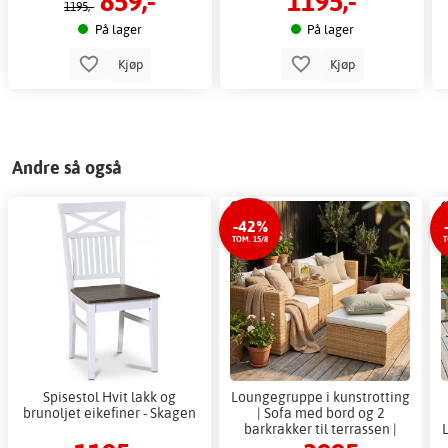
859,-
1195,-
1195,-
På lager
På lager
Kjøp
Kjøp
Andre så også
-42%
TOM. 15/8
T
Spisestol Hvit lakk og
Loungegruppe i kunstrotting
brunoljet eikefiner - Skagen
| Sofa med bord og 2
barkrakker til terrassen |
Beige + Møbelpleie