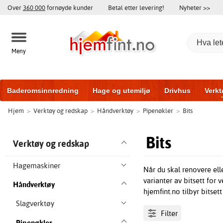
Over
360 000
fornøyde kunder
Betal etter levering!
Nyheter >>
Meny
Baderomsinnredning
Hage og utemiljø
Drivhus
Verkt
Hjem
>
Verktøy og redskap
>
Håndverktøy
>
Pipenøkler
>
Bits
Hytter og friggeboder
Hjem og innredning
Treningsutsty
Bits
Verktøy og redskap
Hagemaskiner
Når du skal renovere ell
varianter av bitsett for 
Håndverktøy
hjemfint.no tilbyr bitset
Slagverktøy
Filter
Pipenøkler