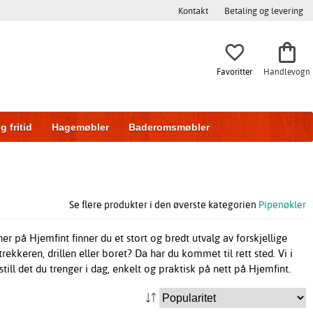
Kontakt
Betaling og levering
Favoritter
Handlevogn
g fritid
Hagemøbler
Baderomsmøbler
ring
Skyvedører
Se flere produkter i den øverste kategorien
Pipenøkler
er på Hjemfint finner du et stort og bredt utvalg av forskjellige
rekkeren, drillen eller boret? Da har du kommet til rett sted. Vi i
till det du trenger i dag, enkelt og praktisk på nett på Hjemfint.