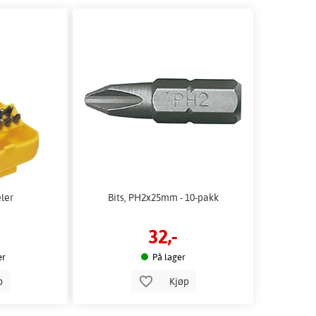
eler
Bits, PH2x25mm - 10-pakk
32,-
er
På lager
p
Kjøp