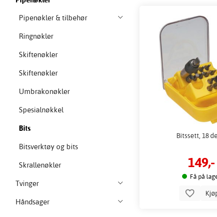
Pipenøkler & tilbehør
Ringnøkler
Skiftenøkler
Skiftenøkler
Umbrakonøkler
Spesialnøkkel
Bits
Bitssett, 18 d
Bitsverktøy og bits
149,-
Skrallenøkler
Få på lag
Tvinger
Kjø
Håndsager