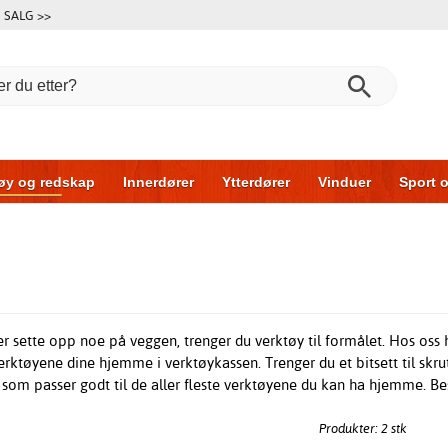
SALG >>
øy og redskap
Innerdører
Ytterdører
Vinduer
Sport o
r
Garasjeporter
Bil og garasje
Hus og bygg
Oppbeva
er sette opp noe på veggen, trenger du verktøy til formålet. Hos oss h
verktøyene dine hjemme i verktøykassen. Trenger du et bitsett til skrut
t som passer godt til de aller fleste verktøyene du kan ha hjemme. Bes
Produkter: 2 stk