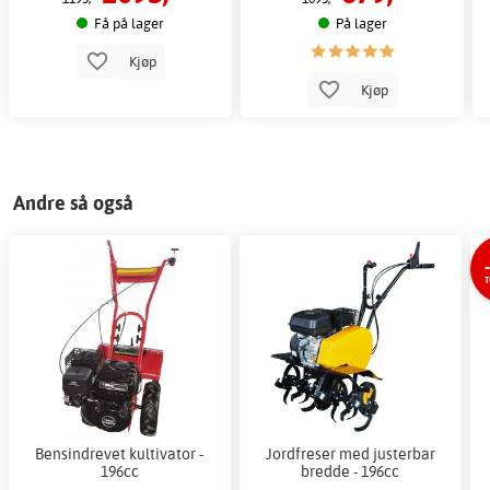
Få på lager
På lager
Kjøp
Kjøp
Andre så også
T
Bensindrevet kultivator -
Jordfreser med justerbar
196cc
bredde - 196cc