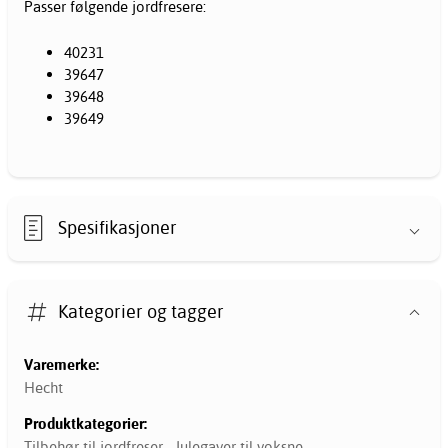
Passer følgende jordfresere:
40231
39647
39648
39649
Spesifikasjoner
Kategorier og tagger
Varemerke:
Hecht
Produktkategorier:
Tilbehør til jordfreser
,
Julegaver til voksne