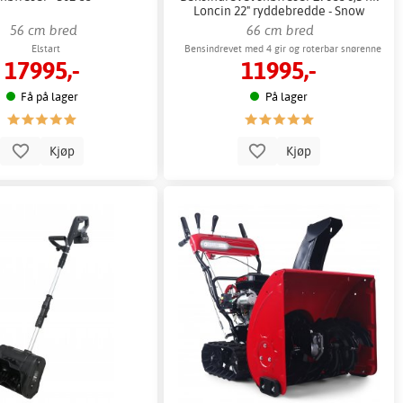
Loncin 22" ryddebredde - Snow
Channel
56 cm bred
66 cm bred
Elstart
Bensindrevet med 4 gir og roterbar snørenne
17995,-
11995,-
Få på lager
På lager
Kjøp
Kjøp