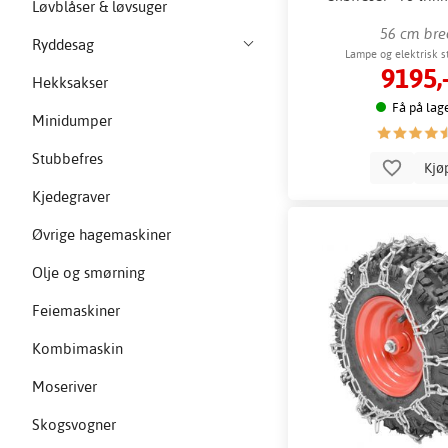
Løvblåser & løvsuger
56 cm bre
Ryddesag
Lampe og elektrisk s
9195,
Hekksakser
Få på lag
Minidumper
Stubbefres
Kjø
Kjedegraver
Øvrige hagemaskiner
Olje og smørning
Feiemaskiner
Kombimaskin
Moseriver
Skogsvogner