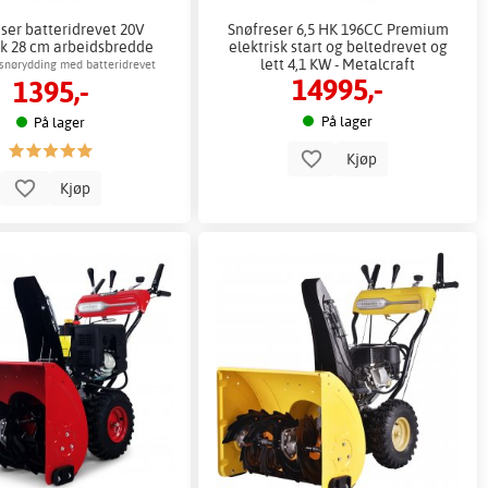
ser batteridrevet 20V
Snøfreser 6,5 HK 196CC Premium
sk 28 cm arbeidsbredde
elektrisk start og beltedrevet og
lader inkludert
lett 4,1 KW - Metalcraft
 snørydding med batteridrevet
14995,-
1395,-
snøfreser
På lager
På lager
Kjøp
Kjøp