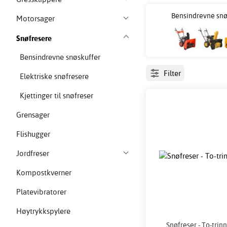
Bensindrevne snø
Motorsager
Snøfresere
Bensindrevne snøskuffer
Filter
Elektriske snøfresere
Kjettinger til snøfreser
Grensager
Flishugger
Jordfreser
Kompostkverner
Platevibratorer
Høytrykkspylere
Snøfreser - To-trin