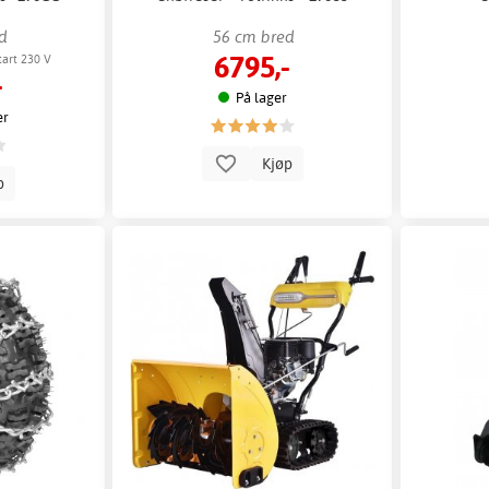
d
56 cm bred
6795,-
tart 230 V
-
På lager
er
Kjøp
p