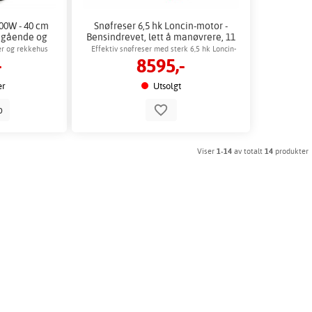
300W - 40 cm
Snøfreser 6,5 hk Loncin-motor -
legående og
Bensindrevet, lett å manøvrere, 11
ig
m kastelengde
aer og rekkehus
Effektiv snøfreser med sterk 6,5 hk Loncin-
-
8595,-
motor
er
Utsolgt
p
Viser
1-14
av totalt
14
produkter