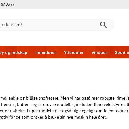
SALG >>
øy og redskap
Innerdører
Ytterdører
Vinduer
Sport o
Garasjeporter
Bil og garasje
Hus og bygg
Oppbevarin
små, enkle og billige snøfresere
. Men vi har også mer robuste, rimeli
 bensin-, batteri- og el-drevne modeller, inkludert flere velutstyrte al
rerte snøbelte. Et par modeller er også tilgjengelig som feiemaskin
rnativ for de som ønsker å bruke sin nye maskin hele året.