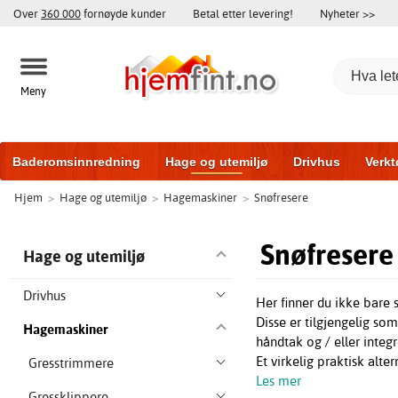
Over
360 000
fornøyde kunder
Betal etter levering!
Nyheter >>
Meny
Baderomsinnredning
Hage og utemiljø
Drivhus
Verkt
Hjem
>
Hage og utemiljø
>
Hagemaskiner
>
Snøfresere
Baderomsmøbler
Hjem og innredning
Treningsutstyr
Snøfresere
Hage og utemiljø
Drivhus
Her finner du ikke bare 
Disse er tilgjengelig som
Hagemaskiner
håndtak og / eller integ
Et virkelig praktisk alte
Gresstrimmere
Les mer
Gressklippere