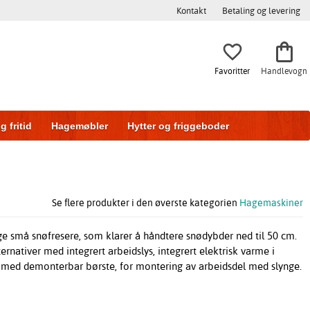
Kontakt
Betaling og levering
Favoritter
Handlevogn
g fritid
Hagemøbler
Hytter og friggeboder
g
Skyvedører
Se flere produkter i den øverste kategorien
Hagemaskiner
ge små snøfresere, som klarer å håndtere snødybder ned til
50 cm.
ternativer med integrert arbeidslys, integrert elektrisk varme i
er med demonterbar børste, for montering av arbeidsdel med slynge.