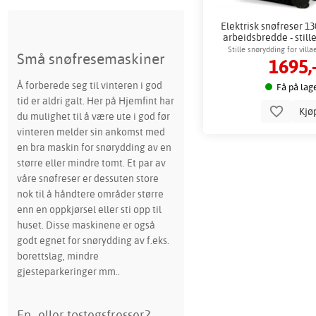
Elektrisk snøfreser 1
arbeidsbredde - stil
miljøvennl
Stille snørydding for vill
Små snøfresemaskiner
1695,
Å forberede seg til vinteren i god
Få på lag
tid er aldri galt. Her på Hjemfint har
Kjø
du mulighet til å være ute i god før
vinteren melder sin ankomst med
en bra maskin for snørydding av en
større eller mindre tomt. Et par av
våre snøfreser er dessuten store
nok til å håndtere områder større
enn en oppkjørsel eller sti opp til
huset. Disse maskinene er også
godt egnet for snørydding av f.eks.
borettslag, mindre
gjesteparkeringer mm..
En- eller tostegsfresser?