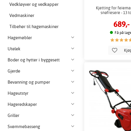
Vedkløyver og vedkapper
Kjetting for feiema
snøfresere - 13
Vedmaskiner
689,-
Tilbehør til hagemaskiner
Få på lag
Hagemøbler
Utelek
Kjø
Boder og hytter i byggesett
Gjerde
Bevanning og pumper
Hageutstyr
Hageredskaper
Griller
Svømmebasseng