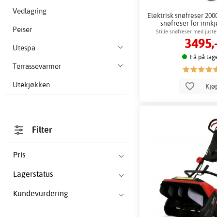
Vedlagring
Elektrisk snøfreser 200
snøfreser for innkj
Peiser
gangveier
Stille snøfreser med just
3495,
Utespa
Få på lag
Terrassevarmer
Utekjøkken
Kjø
Filter
Pris
Lagerstatus
Kundevurdering