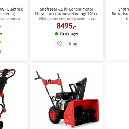
0W - Elektrisk
Snøfreser 6,5 hk Loncin-motor
Snøfre
ørsler og
Metalcraft totrinnsteknologi 196 cc
Batteris
o
erbar snøutkast
Effektiv snørydding med justerbar utkast
-
8495,-
er
Få på lager
Kjøp
p