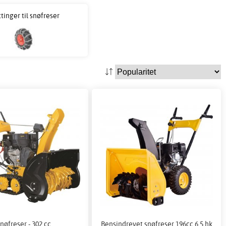
tinger til snøfreser
nøfreser - 302 cc
Bensindrevet snøfreser 196cc 6,5 hk