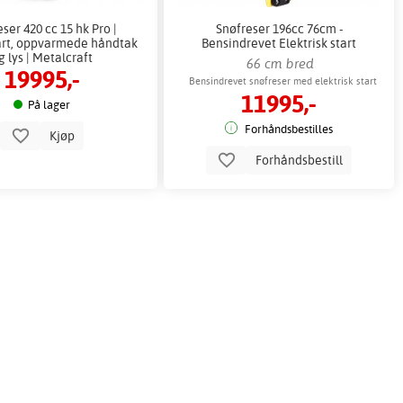
ser 420 cc 15 hk Pro |
Snøfreser 196cc 76cm -
tart, oppvarmede håndtak
Bensindrevet Elektrisk start
g lys | Metalcraft
Selvgående LED
66 cm bred
19995,-
Bensindrevet snøfreser med elektrisk start
11995,-
og LED-lys
På lager
Forhåndsbestilles
Kjøp
Forhåndsbestill