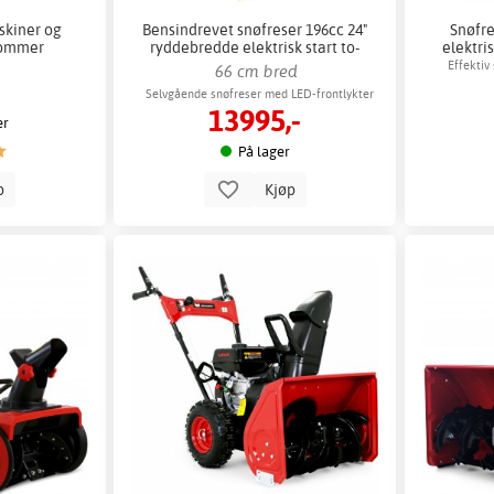
skiner og
Bensindrevet snøfreser 196cc 24"
Snøfre
 tommer
ryddebredde elektrisk start to-
elektri
trinns
Effektiv
66 cm bred
Selvgående snøfreser med LED-frontlykter
13995,-
er
På lager
p
Kjøp