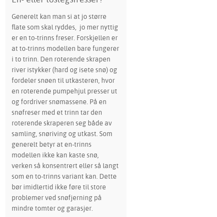
Generelt kan man si at jo større
flate som skal ryddes, jo mer nyttig
er en to-trinns freser. Forskjellen er
at to-trinns modellen bare fungerer
i to trinn. Den roterende skrapen
river istykker (hard og isete snø) og
fordeler snøen til utkasteren, hvor
en roterende pumpehjul presser ut
og fordriver snømassene. På en
snøfreser med et trinn tar den
roterende skraperen seg både av
samling, snøriving og utkast. Som
generelt betyr at en-trinns
modellen ikke kan kaste snø,
verken så konsentrert eller så langt
som en to-trinns variant kan. Dette
bør imidlertid ikke føre til store
problemer ved snøfjerning på
mindre tomter og garasjer.