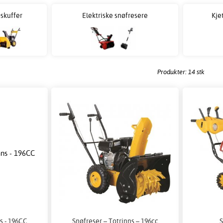
skuffer
Elektriske snøfresere
Kjet
Produkter: 14 stk
ns - 196CC
Snøfreser – Totrinns – 196cc
S