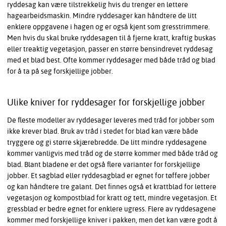
ryddesag kan være tilstrekkelig hvis du trenger en lettere
hagearbeidsmaskin. Mindre ryddesager kan håndtere de litt
enklere oppgavene i hagen og er også kjent som gresstrimmere.
Men hvis du skal bruke ryddesagen til å fjerne kratt, kraftig buskas
eller treaktig vegetasjon, passer en større bensindrevet ryddesag
med et blad best. Ofte kommer ryddesager med både tråd og blad
for å ta på seg forskjellige jobber.
Ulike kniver for ryddesager for forskjellige jobber
De fleste modeller av ryddesager leveres med tråd for jobber som
ikke krever blad. Bruk av tråd i stedet for blad kan være både
tryggere og gi større skjærebredde. De litt mindre ryddesagene
kommer vanligvis med tråd og de større kommer med både tråd og
blad. Blant bladene er det også flere varianter for forskjellige
jobber. Et sagblad eller ryddesagblad er egnet for tøffere jobber
og kan håndtere tre galant. Det finnes også et krattblad for lettere
vegetasjon og kompostblad for kratt og tett, mindre vegetasjon. Et
gressblad er bedre egnet for enklere ugress. Flere av ryddesagene
kommer med forskjellige kniver i pakken, men det kan være godt å