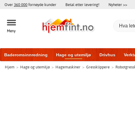
Over
360 000
fornøyde kunder
Betal etter levering!
Nyheter >>
Meny
Baderomsinnredning
Hage og utemiljø
Drivhus
Verkt
Hjem
>
Hage og utemiljø
>
Hagemaskiner
>
Gressklippere
>
Robotgress
Hytter og friggeboder
Hjem og innredning
Treningsutsty