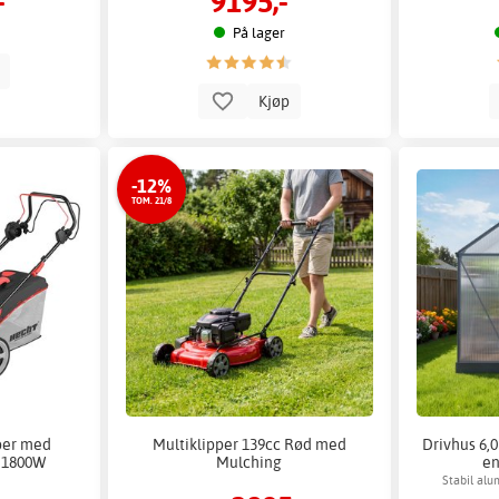
-
9195,-
På lager
p
Kjøp
-12%
TOM. 21/8
pper med
Multiklipper 139cc Rød med
Drivhus 6,0
- 1800W
Mulching
en
Stabil al