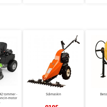
 42 tommer -
Slåmaskin
Beto
oncin-motor
L