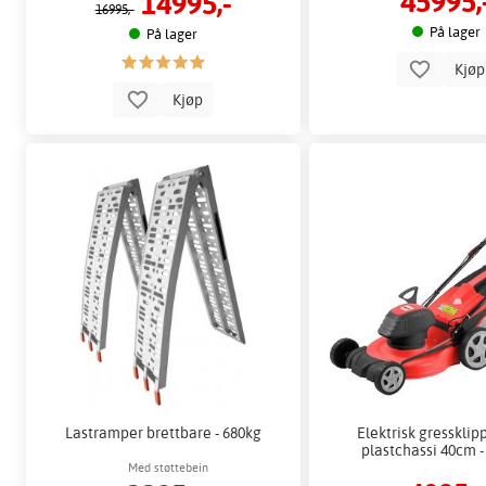
45995,
14995,-
16995,-
På lager
På lager
Kjø
Kjøp
Lastramper brettbare - 680kg
Elektrisk gresskli
plastchassi 40cm 
Med støttebein