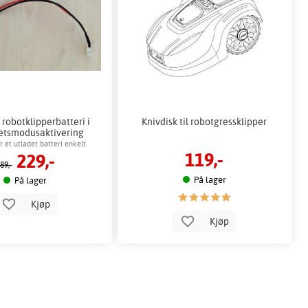
 robotklipperbatteri i
Knivdisk til robotgressklipper
etsmodusaktivering
 et utladet batteri enkelt
119,-
229,-
89,-
På lager
På lager
Kjøp
Kjøp