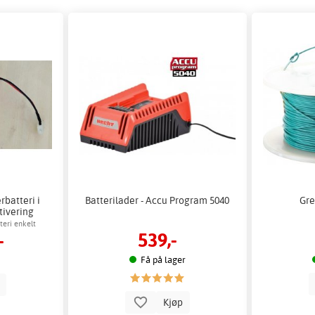
rbatteri i
Batterilader - Accu Program 5040
Gre
tivering
teri enkelt
539,-
-
Få på lager
p
Kjøp