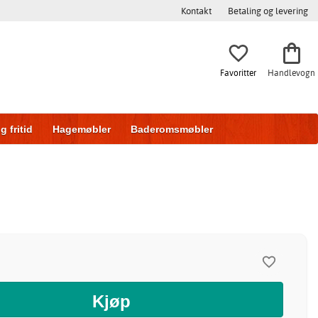
Kontakt
Betaling og levering
Favoritter
Handlevogn
g fritid
Hagemøbler
Baderomsmøbler
ring
Skyvedører