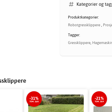
Kategorier og tag
Produktkategorier:
Robotgressklippere
,
Prosj
Tagger:
Gressklippere
,
Hagemaski
ssklippere
-31%
-21%
TOM. 16/8
TOM. 30/9