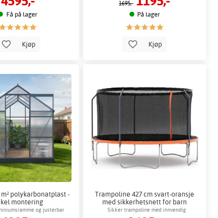
4595,-
1195,-
1695,-
Få på lager
På lager
Kjøp
Kjøp
 m² polykarbonatplast -
Trampoline 427 cm svart-oransje
kel montering
med sikkerhetsnett for barn
uminiumsramme og justerbar
Sikker trampoline med innvendig