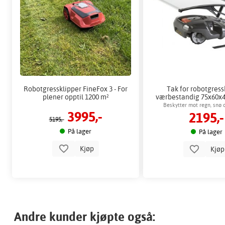
Robotgressklipper FineFox 3 - For
Tak for robotgress
plener opptil 1200 m²
værbestandig 75x60x4
Beskytter mot regn, snø o
3995,-
2195,-
montering
5195,-
På lager
På lager
Kjøp
Kjø
Andre kunder kjøpte også: