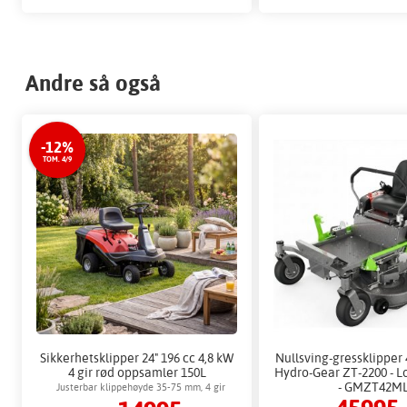
Andre så også
-12%
TOM. 4/9
Sikkerhetsklipper 24" 196 cc 4,8 kW
Nullsving-gressklipper
4 gir rød oppsamler 150L
Hydro-Gear ZT-2200 - L
- GMZT42M
Justerbar klippehøyde 35-75 mm, 4 gir