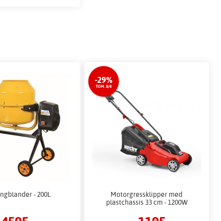
-29%
TOM. 8/8
ngblander - 200L
Motorgressklipper med
plastchassis 33 cm - 1200W