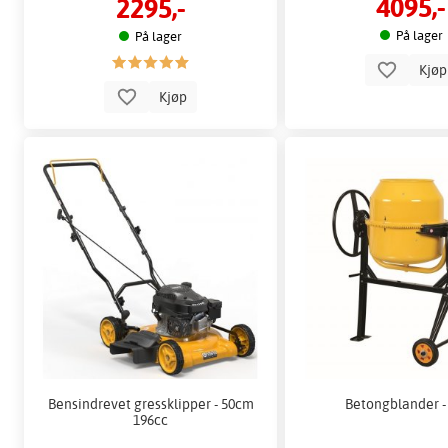
4095,-
2295,-
På lager
På lager
Kjø
Kjøp
Bensindrevet gressklipper - 50cm
Betongblander -
196cc