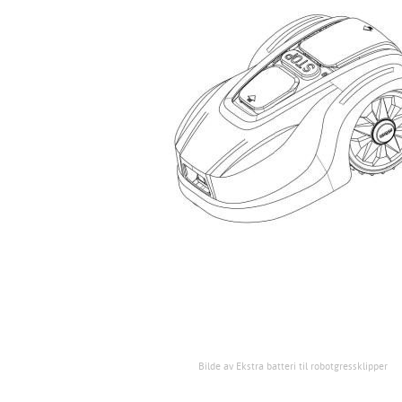
Bilde av Ekstra batteri til robotgressklipper