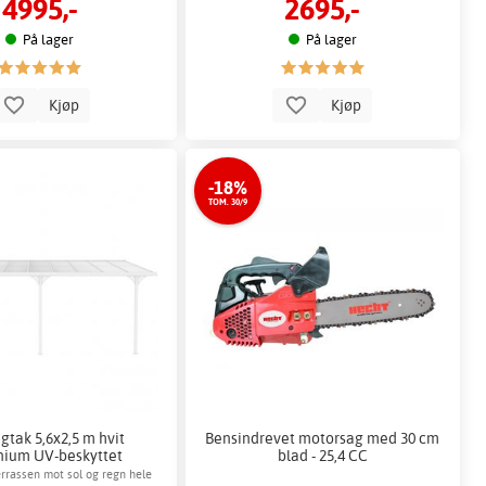
4995,-
2695,-
ventilasjon
sikkerhetsnett
På lager
På lager
Kjøp
Kjøp
-18%
TOM. 30/9
gtak 5,6x2,5 m hvit
Bensindrevet motorsag med 30 cm
nium UV-beskyttet
blad - 25,4 CC
kanalplast
errassen mot sol og regn hele