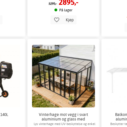
2895,-
3295,-
På lager
p
Kjøp
 140L
Vinterhage mot vegg i svart
Balkon
aluminium og glass med
alumi
skyvedører - 14 m²
Lys vinterhage med UV-beskyttelse og enkel
Beskytter t