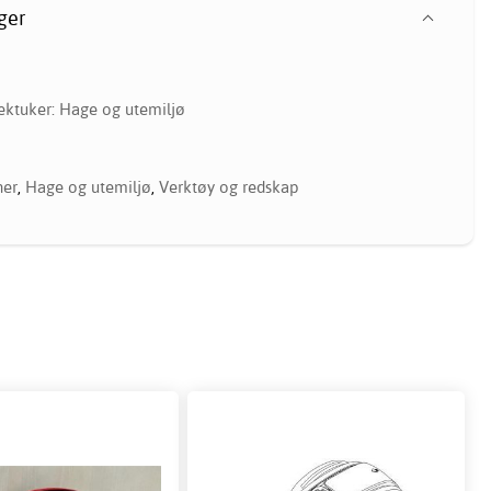
ger
ektuker: Hage og utemiljø
ner
,
Hage og utemiljø
,
Verktøy og redskap