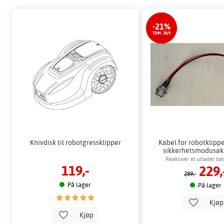
-21%
TOM. 30/9
Knivdisk til robotgressklipper
Kabel for robotklippe
sikkerhetsmodusak
Reaktiver et utladet bat
119,-
229,
289,-
På lager
På lager
Kjø
Kjøp