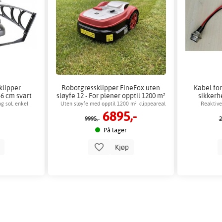
klipper
Robotgressklipper FineFox uten
Kabel for
6 cm svart
sløyfe 12 - For plener opptil 1200 m²
sikkerh
g sol, enkel
Uten sløyfe med opptil 1200 m² klippeareal
Reaktiver
6895,-
9995,-
2
På lager
p
Kjøp