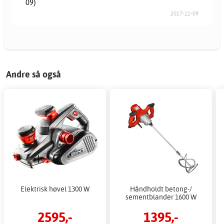
09)
2017-11-09
Andre så også
Elektrisk høvel 1300 W
Håndholdt betong-/
sementblander 1600 W
2595,-
1395,-