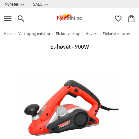
Nyheter >>
SALG >>
Hjem
>
Verktøy og redskap
>
Elektroverktøy
>
Høvler
>
Elektriske høvler
El-høvel - 900W