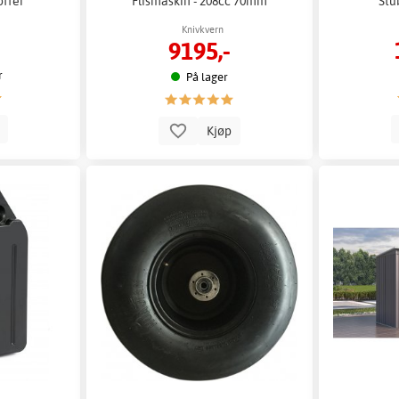
offer
Flismaskin - 208cc 70mm
Stu
Knivkvern
9195,-
r
På lager
p
Kjøp