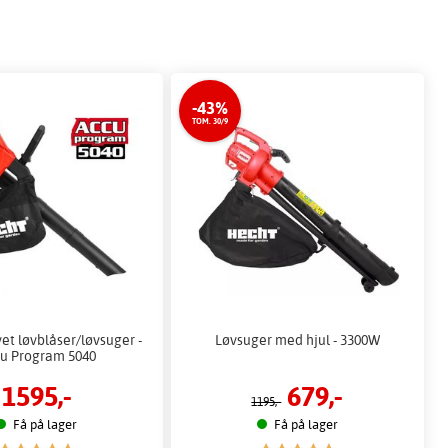
-43%
TOM. 30/9
et løvblåser/løvsuger -
Løvsuger med hjul - 3300W
u Program 5040
1595,-
679,-
1195,-
Få på lager
Få på lager