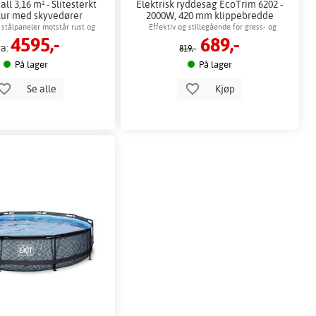
all 3,16 m² - Slitesterkt
Elektrisk ryddesag EcoTrim 6202 -
ur med skyvedører
2000W, 420 mm klippebredde
 stålpaneler motstår rust og
Effektiv og stillegående for gress- og
4595,-
689,-
korrosjon
kratttrimming
ra:
819,-
På lager
På lager
Se alle
Kjøp