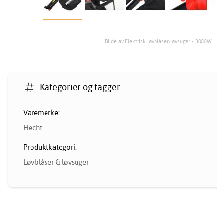
Bilde av Elektrisk løvblåser/løvsuger - 3000W
Kategorier og tagger
Varemerke:
Hecht
Produktkategori:
Løvblåser & løvsuger