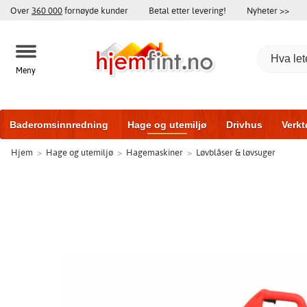
Over
360 000
fornøyde kunder
Betal etter levering!
Nyheter >>
Meny
Baderomsinnredning
Hage og utemiljø
Drivhus
Verkt
Hjem
>
Hage og utemiljø
>
Hagemaskiner
>
Løvblåser & løvsuger
Hytter og friggeboder
Hjem og innredning
Treningsutsty