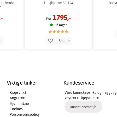
tet herdet
Dusjhjørne SE-124
Bass
en
-
1795,-
Fra:
På lager
le
Se alle
Viktige linker
Kundeservice
Kjøpsvilkår
Våre kunnskapsrike og hyggelig
Angrerett
knyttet til kjøpet ditt!
Hjemfint.no
Kundetjeneste
Cookies
Personvernspolicy