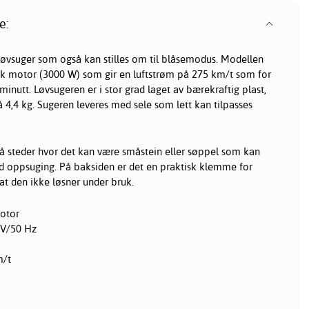
e:
t løvsuger som også kan stilles om til blåsemodus. Modellen
risk motor (3000 W) som gir en luftstrøm på 275 km/t som for
inutt. Løvsugeren er i stor grad laget av bærekraftig plast,
å 4,4 kg. Sugeren leveres med sele som lett kan tilpasses
på steder hvor det kan være småstein eller søppel som kan
 oppsuging. På baksiden er det en praktisk klemme for
 at den ikke løsner under bruk.
motor
 V/50 Hz
m/t