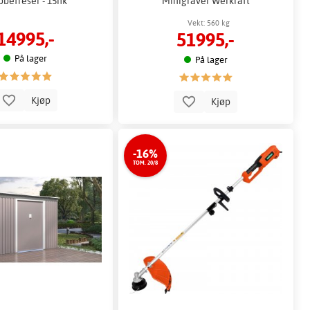
bbefreser - 15hk
Minigraver Werkraft
Vekt: 560 kg
14995,-
51995,-
På lager
På lager
Kjøp
Kjøp
-16%
TOM. 20/8