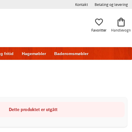
Kontakt
Betaling og levering
Favoritter
Handlevogn
g fritid
Hagemøbler
Baderomsmøbler
ring
Skyvedører
Dette produktet er utgått