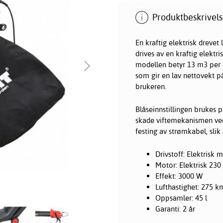
Produktbeskrivels
En kraftig elektrisk dreve
drives av en kraftig elekt
modellen betyr 13 m3 per m
som gir en lav nettovekt p
brukeren.
Blåseinnstillingen brukes 
skade viftemekanismen ved
festing av strømkabel, slik
Drivstoff: Elektrisk 
Motor: Elektrisk 230
Effekt: 3000 W
Lufthastighet: 275 k
Oppsamler: 45 l
Garanti: 2 år