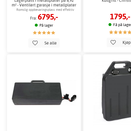
Lagerplass i metallplater på 8,92
Kullgrill - Christ
m² - Ventilert garasje i metallplater
med skyvedører
Romslig oppbevaringsplass med effektiv
1795,-
6795,-
luftsirkulasjon
Fra:
Få på lage
På lager
Kjø
Se alle