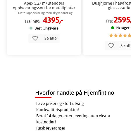
Apex 5,27 m² utendørs
Dusjhjørne i halvfros
oppbevaringssett for metallplater
glass - -seri
Metalloppbevaring med skyvedører og
2595,
4395,-
ventilasjon
Fra:
Fra:
4695,-
På lager
Bestillingsvare
Se alle
Se al
Hvorfor handle på Hjemfint.no
Lave priser og stort utvalg
Kun kvalitetsprodukter!
Betal 14 dager etter levering uten ekstra
kostnader!
Rask leveranse!