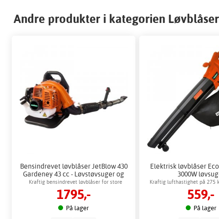
Andre produkter i kategorien Løvblåser
Bensindrevet løvblåser JetBlow 430
Elektrisk løvblåser Ec
Gardeney 43 cc - Løvstøvsuger og
3000W løvsug
løvblåser best i test
Kraftig bensindrevet løvblåser for store
Kraftig lufthastighet på 275 
1795,-
559,-
områder
rengjøring
På lager
På lager