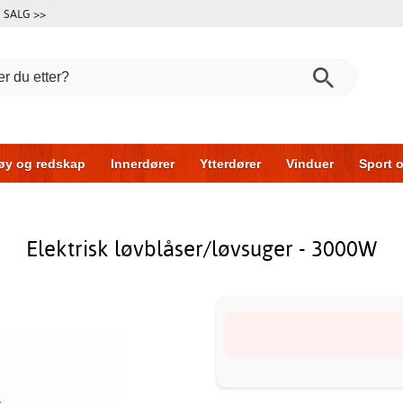
SALG >>
øy og redskap
Innerdører
Ytterdører
Vinduer
Sport o
r
Garasjeporter
Bil og garasje
Hus og bygg
Oppbeva
Elektrisk løvblåser/løvsuger - 3000W