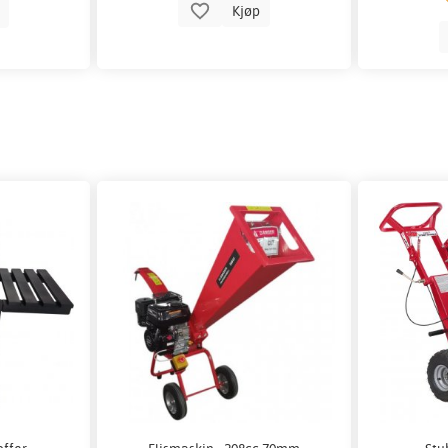
Kjøp
p