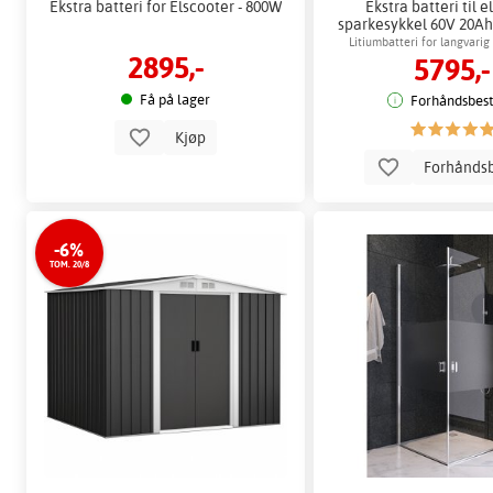
Ekstra batteri for Elscooter - 800W
Ekstra batteri til e
sparkesykkel 60V 20Ah 
og Citycoc
Litiumbatteri for langvarig
2895,-
5795,-
montering
Få på lager
Forhåndsbesti
Kjøp
Forhåndsb
-6%
TOM. 20/8