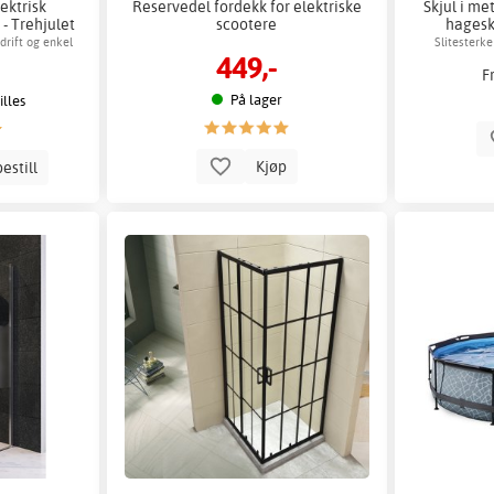
lektrisk
Reservedel fordekk for elektriske
Skjul i met
- Trehjulet
scootere
hagesk
o
 drift og enkel
Slitesterke
449,-
F
På lager
lles
Kjøp
estill