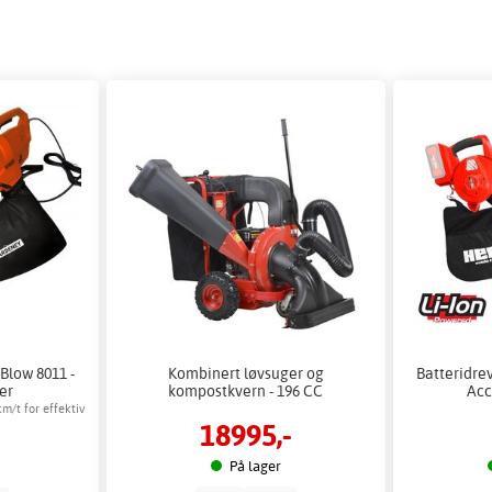
oBlow 8011 -
Kombinert løvsuger og
Batteridrev
er
kompostkvern - 196 CC
Acc
km/t for effektiv
18995,-
På lager