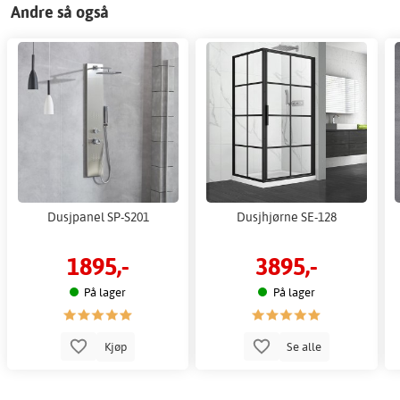
Andre så også
Dusjpanel SP-S201
Dusjhjørne SE-128
1895,-
3895,-
På lager
På lager
Kjøp
Se alle