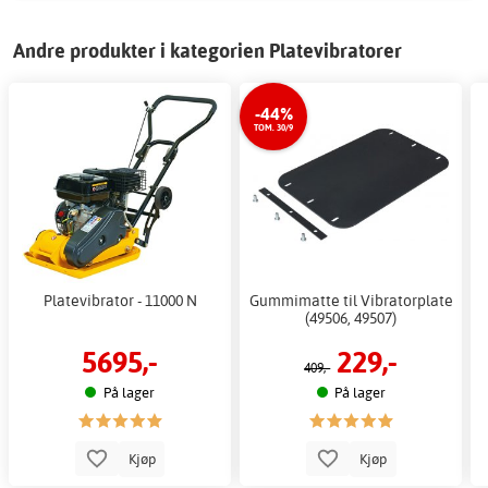
Andre produkter i kategorien Platevibratorer
-44%
TOM. 30/9
Platevibrator - 11000 N
Gummimatte til Vibratorplate
(49506, 49507)
5695,-
229,-
409,-
På lager
På lager
Kjøp
Kjøp