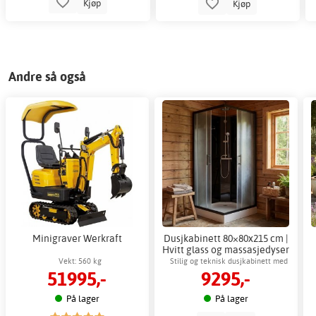
Kjøp
Kjøp
Andre så også
Minigraver Werkraft
Dusjkabinett 80×80x215 cm |
Hvitt glass og massasjedyser
| Nova
Vekt: 560 kg
Stilig og teknisk dusjkabinett med
51995,-
9295,-
hvitt glassdesign og komplett
dusjsystem
På lager
På lager