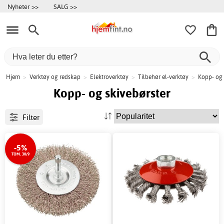
Nyheter >>
SALG >>
Hjem
>
Verktøy og redskap
>
Elektroverktøy
>
Tilbehør el-verktøy
>
Kopp- og 
Kopp- og skivebørster
Filter
-5%
TOM. 30/9