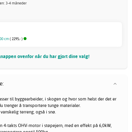
nnen: 3-4 måneder
100 cm
( 2295,- )
nappen ovenfor når du har gjort dine valg!
e:
ser til byggearbeider, i skogen og hvor som helst der det er
u trenger å transportere tunge materialer.
 vanskelig terreng, også i snø.
n 4-takts OHV-motor i støpejern, med en effekt på 6,0kW,
ransportere opptil 500kg.