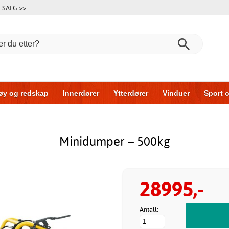
SALG >>
øy og redskap
Innerdører
Ytterdører
Vinduer
Sport o
r
Garasjeporter
Bil og garasje
Hus og bygg
Oppbeva
Minidumper – 500kg
28995,-
Antall: