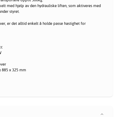
elt med hjelp av den hydrauliske liften, som aktiveres med
under styret.
er, er det alltid enkelt å holde passe hastighet for
cc
W
over
 x 885 x 325 mm