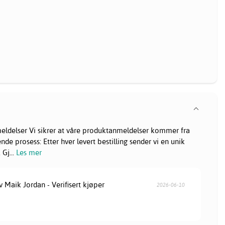
eldelser Vi sikrer at våre produktanmeldelser kommer fra
e prosess: Etter hver levert bestilling sender vi en unik
. Gj
...
Les mer
v Maik Jordan - Verifisert kjøper
2026-06-10