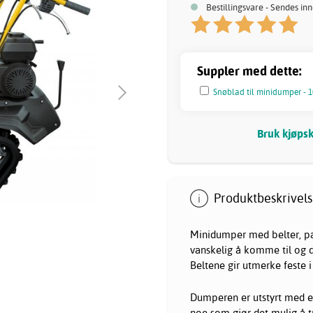
Bestillingsvare - Sendes i
Suppler med dette:
Snøblad til minidumper - 
Bruk kjøpsk
Produktbeskrivels
Minidumper med belter, pas
vanskelig å komme til og d
Beltene gir utmerke feste i
Dumperen er utstyrt med e
noe som gjør det mulig å t