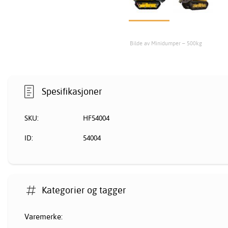
Bilde av Minidumper – 500kg
Spesifikasjoner
SKU:
HF54004
ID:
54004
Kategorier og tagger
Varemerke: