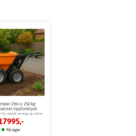
mper 196 cc 250 kg
pasitet tippfunksjon
hagemaskin
ft for ulendt terreng og sikker
17995,-
transport
På lager