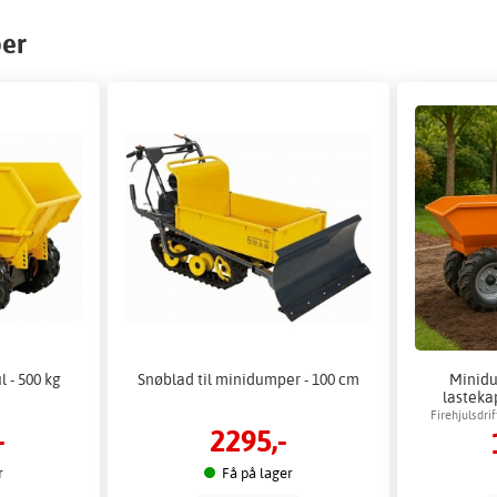
per
 - 500 kg
Snøblad til minidumper - 100 cm
Minidu
lasteka
Firehjulsdri
-
2295,-
r
Få på lager