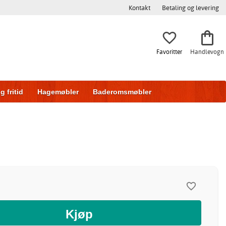
Kontakt
Betaling og levering
Favoritter
Handlevogn
g fritid
Hagemøbler
Baderomsmøbler
ring
Skyvedører