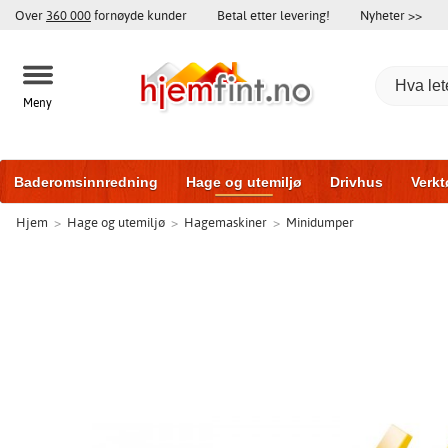
Over
360 000
fornøyde kunder
Betal etter levering!
Nyheter >>
Meny
Baderomsinnredning
Hage og utemiljø
Drivhus
Verkt
Hjem
>
Hage og utemiljø
>
Hagemaskiner
>
Minidumper
Hytter og friggeboder
Hjem og innredning
Treningsutsty