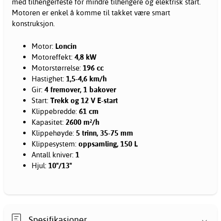
med tilhengerfeste for mindre tilhengere og elektrisk start.
Motoren er enkel å komme til takket være smart
konstruksjon.
Motor:
Loncin
Motoreffekt:
4,8 kW
Motorstørrelse:
196 cc
Hastighet:
1,5-4,6 km/h
Gir:
4 fremover, 1 bakover
Start:
Trekk og 12 V E-start
Klippebredde:
61 cm
Kapasitet:
2600 m²/h
Klippehøyde:
5 trinn, 35-75 mm
Klippesystem:
oppsamling, 150 L
Antall kniver:
1
Hjul:
10"/13"
Spesifikasjoner