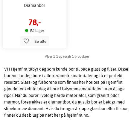
Diamanbor
78,-
På lager
Se alle
Viser
1-1
av totalt
1
produkter
Vi i Hjemfint tilbyr deg som kunde bor til både glass og fliser. Disse
borene lar deg bore i alle keramiske materialer og få et perfekt
resultat. Glass- og flisborene som finnes her hos oss på Hjemfint
gjør det enkelt for deg å bore i følsomme materialer, uten å lage
riper. Når du borer i veldig harde materialer, som granitt eller
marmor, foretrekkes et diamantbor, da et slikt bor er belagt med
slipekorn av diamant. Hvis du trenger å kjøpe glassbor eller flisbor,
finner du det billig på nett her på hjemfint.no.