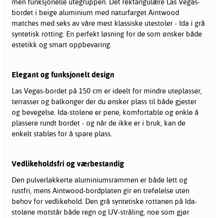
men funksjonelle utegruppen. Det rektangulære Las Vegas-
bordet i beige aluminium med naturfarget Aintwood
matches med seks av våre mest klassiske utestoler - Ida i grå
syntetisk rotting. En perfekt løsning for de som ønsker både
estetikk og smart oppbevaring.
Elegant og funksjonelt design
Las Vegas-bordet på 150 cm er ideelt for mindre uteplasser,
terrasser og balkonger der du ønsker plass til både gjester
og bevegelse. Ida-stolene er pene, komfortable og enkle å
plassere rundt bordet - og når de ikke er i bruk, kan de
enkelt stables for å spare plass.
Vedlikeholdsfri og værbestandig
Den pulverlakkerte aluminiumsrammen er både lett og
rustfri, mens Aintwood-bordplaten gir en trefølelse uten
behov for vedlikehold. Den grå syntetiske rottanen på Ida-
stolene motstår både regn og UV-stråling, noe som gjør