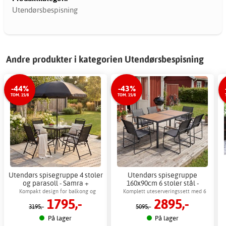
Utendørsbespisning
Andre produkter i kategorien Utendørsbespisning
-44%
-43%
TOM. 15/8
TOM. 15/8
Utendørs spisegruppe 4 stoler
Utendørs spisegruppe
og parasoll - Samra +
160x90cm 6 stoler stål -
Møbelpleie
Zanzibar + Møbelpleie
Kompakt design for balkong og
Komplett uteserveringssett med 6
1795,-
2895,-
terrasse
stoler
3195,-
5095,-
På lager
På lager