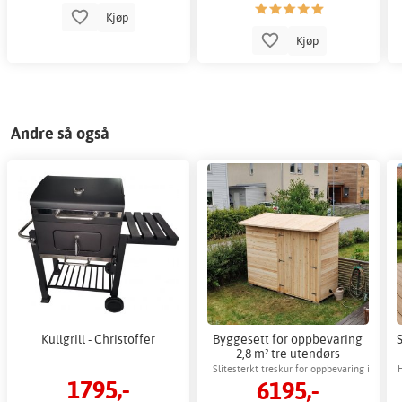
Kjøp
Kjøp
Andre så også
Kullgrill - Christoffer
Byggesett for oppbevaring
2,8 m² tre utendørs
oppbevaring til hage
Slitesterkt treskur for oppbevaring i
1795,-
6195,-
hagen