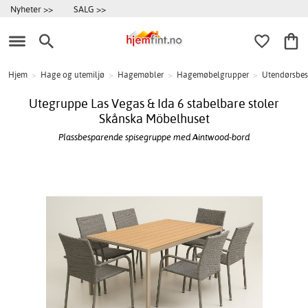
Nyheter >>
SALG >>
Hjem
>
Hage og utemiljø
>
Hagemøbler
>
Hagemøbelgrupper
>
Utendørsbes
Utegruppe Las Vegas & Ida 6 stabelbare stoler
Skånska Möbelhuset
Plassbesparende spisegruppe med Aintwood-bord